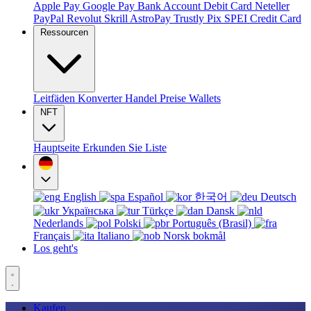
Apple Pay
Google Pay
Bank Account
Debit Card
Neteller
PayPal
Revolut
Skrill
AstroPay
Trustly
Pix
SPEI
Credit Card
Ressourcen
Leitfäden
Konverter
Handel
Preise
Wallets
NFT
Hauptseite
Erkunden Sie
Liste
English
Español
한국어
Deutsch
Українська
Türkçe
Dansk
Nederlands
Polski
Português (Brasil)
Français
Italiano
Norsk bokmål
Los geht's
Kaufen