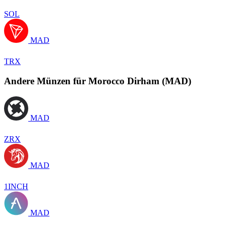
SOL
MAD
TRX
Andere Münzen für Morocco Dirham (MAD)
MAD
ZRX
MAD
1INCH
MAD