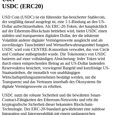
USDC (ERC20)
USD Coin (USDC) ist ein führender fiat-besicherter Stablecoin,
der sorgfältig darauf ausgelegt ist, eine 1:1-Bindung an den US-
Dollar aufrechtzuerhalten. Als ERC-20-Token, der hauptsächlich
auf der Ethereum-Blockchain betrieben wird, bietet USDC einen
stabilen und transparenten digitalen Dollar, der die inhärente
Volatilität anderer digitaler Vermögenswerte ausgleicht und als
zuverlässiges Tauschmittel und Wertaufbewahrungsmittel fungiert.
USDC wird vom CENTRE-Konsortium verwaltet, das von Circle
und Coinbase mitbegründet wurde. Die Tokenomics von USDC
basieren auf einer vollständigen Absicherung: Jeder Token wird
durch einen entsprechenden Betrag an auf US-Dollar lautenden
Reserveaktiva besichert, vorwiegend Bargeld und kurzfristige US-
Staatsanleihen, die monatlich von unabhängigen
Wirtschaftsprüfungsunternehmen bestätigt werden, um die
Transparenz und das Vertrauen innerhalb des Ökosystems für
digitale Vermögenswerte zu erhöhen.
USDC nutzt die robuste Sicherheit und die bewährten Smart-
Contract-Fähigkeiten des Ethereum-Netzwerks und erbt die
kryptografische Sicherheit dieser bekannten Blockchain-
Technologie. Der ERC-20-Standard gewährleistet eine nahtlose
Integration und Interoperabilität mit einem umfangreichen