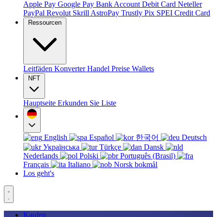
Apple Pay
Google Pay
Bank Account
Debit Card
Neteller
PayPal
Revolut
Skrill
AstroPay
Trustly
Pix
SPEI
Credit Card
Ressourcen
Leitfäden
Konverter
Handel
Preise
Wallets
NFT
Hauptseite
Erkunden Sie
Liste
English
Español
한국어
Deutsch
Українська
Türkçe
Dansk
Nederlands
Polski
Português (Brasil)
Français
Italiano
Norsk bokmål
Los geht's
Kaufen