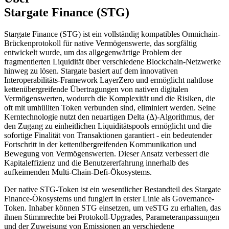
Stargate Finance (STG)
Stargate Finance (STG) ist ein vollständig kompatibles Omnichain-
Brückenprotokoll für native Vermögenswerte, das sorgfältig
entwickelt wurde, um das allgegenwärtige Problem der
fragmentierten Liquidität über verschiedene Blockchain-Netzwerke
hinweg zu lösen. Stargate basiert auf dem innovativen
Interoperabilitäts-Framework LayerZero und ermöglicht nahtlose
kettenübergreifende Übertragungen von nativen digitalen
Vermögenswerten, wodurch die Komplexität und die Risiken, die
oft mit umhüllten Token verbunden sind, eliminiert werden. Seine
Kerntechnologie nutzt den neuartigen Delta (Δ)-Algorithmus, der
den Zugang zu einheitlichen Liquiditätspools ermöglicht und die
sofortige Finalität von Transaktionen garantiert - ein bedeutender
Fortschritt in der kettenübergreifenden Kommunikation und
Bewegung von Vermögenswerten. Dieser Ansatz verbessert die
Kapitaleffizienz und die Benutzererfahrung innerhalb des
aufkeimenden Multi-Chain-Defi-Ökosystems.
Der native STG-Token ist ein wesentlicher Bestandteil des Stargate
Finance-Ökosystems und fungiert in erster Linie als Governance-
Token. Inhaber können STG einsetzen, um veSTG zu erhalten, das
ihnen Stimmrechte bei Protokoll-Upgrades, Parameteranpassungen
und der Zuweisung von Emissionen an verschiedene