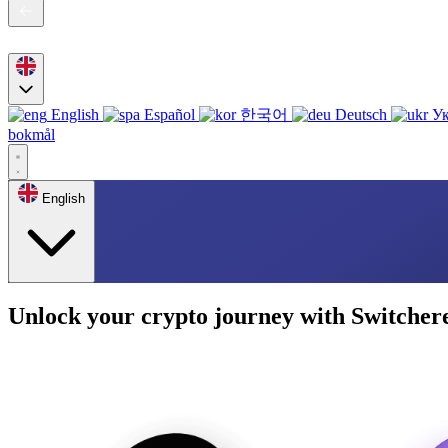
English
Español
한국어
Deutsch
Ук
bokmål
English
Unlock your crypto journey with Switcher