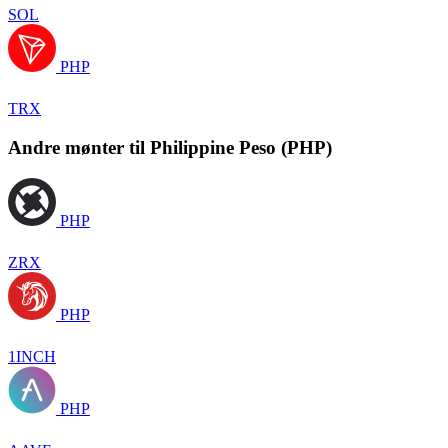
SOL
PHP
TRX
Andre mønter til Philippine Peso (PHP)
PHP
ZRX
PHP
1INCH
PHP