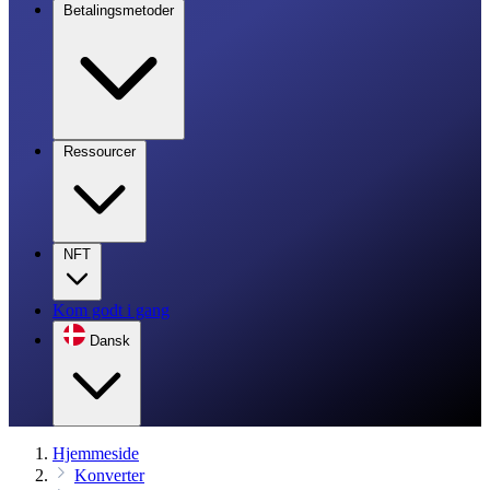
Betalingsmetoder
Ressourcer
NFT
Kom godt i gang
Dansk
Hjemmeside
Konverter