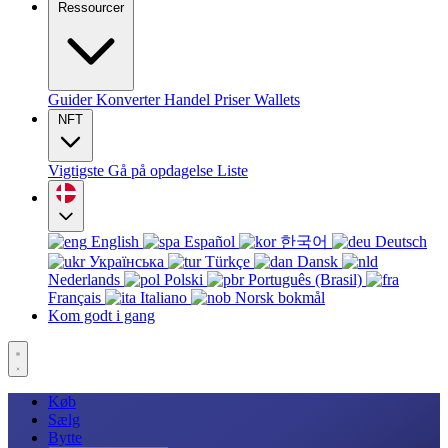
Ressourcer
Guider
Konverter
Handel
Priser
Wallets
NFT
Vigtigste
Gå på opdagelse
Liste
English
Español
한국어
Deutsch
Українська
Türkçe
Dansk
Nederlands
Polski
Português (Brasil)
Français
Italiano
Norsk bokmål
Kom godt i gang
Køb
Sælg
Bytte