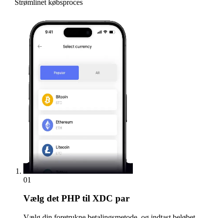
Strømlinet købsproces
01
Vælg
det PHP til XDC par
Vælg din foretrukne betalingsmetode, og indtast beløbet.