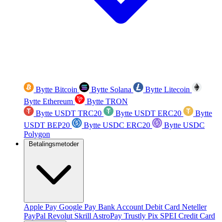
Bytte Bitcoin
Bytte Solana
Bytte Litecoin
Bytte Ethereum
Bytte TRON
Bytte USDT TRC20
Bytte USDT ERC20
Bytte
USDT BEP20
Bytte USDC ERC20
Bytte USDC
Polygon
Betalingsmetoder
Apple Pay
Google Pay
Bank Account
Debit Card
Neteller
PayPal
Revolut
Skrill
AstroPay
Trustly
Pix
SPEI
Credit Card