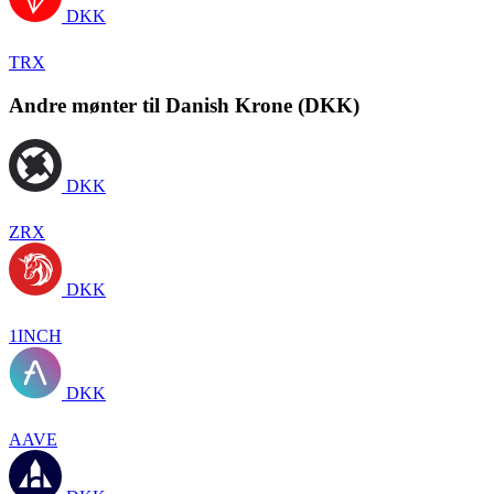
DKK
TRX
Andre mønter til Danish Krone (DKK)
DKK
ZRX
DKK
1INCH
DKK
AAVE