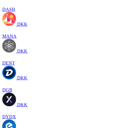
DASH
DKK
MANA
DKK
DENT
DKK
DGB
DKK
DYDX