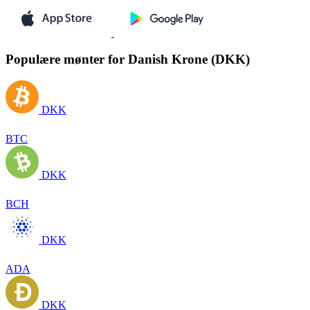
Populære mønter for Danish Krone (DKK)
DKK
BTC
DKK
BCH
DKK
ADA
DKK