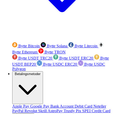
Bytte Bitcoin
Bytte Solana
Bytte Litecoin
Bytte Ethereum
Bytte TRON
Bytte USDT TRC20
Bytte USDT ERC20
Bytte
USDT BEP20
Bytte USDC ERC20
Bytte USDC
Polygon
Betalingsmetoder
Apple Pay
Google Pay
Bank Account
Debit Card
Neteller
PayPal
Revolut
Skrill
AstroPay
Trustly
Pix
SPEI
Credit Card