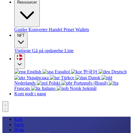
Ressourcer
Guider
Konverter
Handel
Priser
Wallets
NFT
Vigtigste
Gå på opdagelse
Liste
English
Español
한국어
Deutsch
Українська
Türkçe
Dansk
Nederlands
Polski
Português (Brasil)
Français
Italiano
Norsk bokmål
Kom godt i gang
Køb
Sælg
Bytte