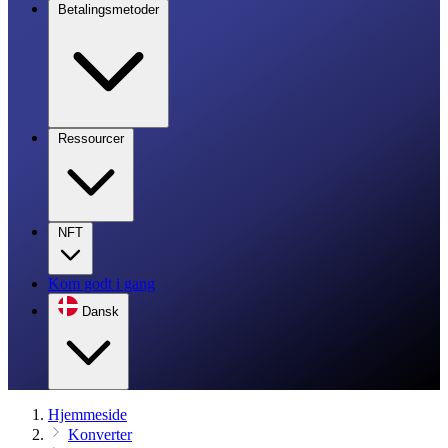
Betalingsmetoder
Ressourcer
NFT
Kom godt i gang
Dansk
Hjemmeside
Konverter