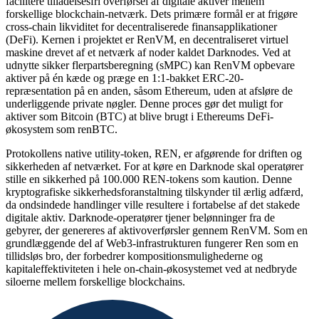
facilitere tilladelsesfri overførsel af digitale aktiver mellem
forskellige blockchain-netværk. Dets primære formål er at frigøre
cross-chain likviditet for decentraliserede finansapplikationer
(DeFi). Kernen i projektet er RenVM, en decentraliseret virtuel
maskine drevet af et netværk af noder kaldet Darknodes. Ved at
udnytte sikker flerpartsberegning (sMPC) kan RenVM opbevare
aktiver på én kæde og præge en 1:1-bakket ERC-20-
repræsentation på en anden, såsom Ethereum, uden at afsløre de
underliggende private nøgler. Denne proces gør det muligt for
aktiver som Bitcoin (BTC) at blive brugt i Ethereums DeFi-
økosystem som renBTC.
Protokollens native utility-token, REN, er afgørende for driften og
sikkerheden af netværket. For at køre en Darknode skal operatører
stille en sikkerhed på 100.000 REN-tokens som kaution. Denne
kryptografiske sikkerhedsforanstaltning tilskynder til ærlig adfærd,
da ondsindede handlinger ville resultere i fortabelse af det stakede
digitale aktiv. Darknode-operatører tjener belønninger fra de
gebyrer, der genereres af aktivoverførsler gennem RenVM. Som en
grundlæggende del af Web3-infrastrukturen fungerer Ren som en
tillidsløs bro, der forbedrer kompositionsmulighederne og
kapitaleffektiviteten i hele on-chain-økosystemet ved at nedbryde
siloerne mellem forskellige blockchains.