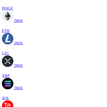
DOGE
DKK
ETH
DKK
LTC
DKK
XRP
DKK
SOL