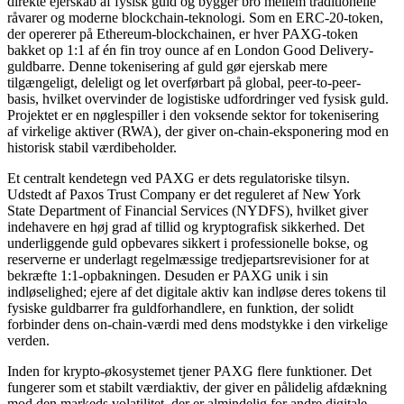
direkte ejerskab af fysisk guld og bygger bro mellem traditionelle
råvarer og moderne blockchain-teknologi. Som en ERC-20-token,
der opererer på Ethereum-blockchainen, er hver PAXG-token
bakket op 1:1 af én fin troy ounce af en London Good Delivery-
guldbarre. Denne tokenisering af guld gør ejerskab mere
tilgængeligt, deleligt og let overførbart på global, peer-to-peer-
basis, hvilket overvinder de logistiske udfordringer ved fysisk guld.
Projektet er en nøglespiller i den voksende sektor for tokenisering
af virkelige aktiver (RWA), der giver on-chain-eksponering mod en
historisk stabil værdibeholder.
Et centralt kendetegn ved PAXG er dets regulatoriske tilsyn.
Udstedt af Paxos Trust Company er det reguleret af New York
State Department of Financial Services (NYDFS), hvilket giver
indehavere en høj grad af tillid og kryptografisk sikkerhed. Det
underliggende guld opbevares sikkert i professionelle bokse, og
reserverne er underlagt regelmæssige tredjepartsrevisioner for at
bekræfte 1:1-opbakningen. Desuden er PAXG unik i sin
indløselighed; ejere af det digitale aktiv kan indløse deres tokens til
fysiske guldbarrer fra guldforhandlere, en funktion, der solidt
forbinder dens on-chain-værdi med dens modstykke i den virkelige
verden.
Inden for krypto-økosystemet tjener PAXG flere funktioner. Det
fungerer som et stabilt værdiaktiv, der giver en pålidelig afdækning
mod den markeds volatilitet, der er almindelig for andre digitale