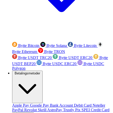
Bytte Bitcoin
Bytte Solana
Bytte Litecoin
Bytte Ethereum
Bytte TRON
Bytte USDT TRC20
Bytte USDT ERC20
Bytte
USDT BEP20
Bytte USDC ERC20
Bytte USDC
Polygon
Betalingsmetoder
Apple Pay
Google Pay
Bank Account
Debit Card
Neteller
PayPal
Revolut
Skrill
AstroPay
Trustly
Pix
SPEI
Credit Card