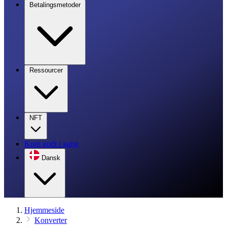
Betalingsmetoder
Ressourcer
NFT
Kom godt i gang
Dansk
Hjemmeside
Konverter