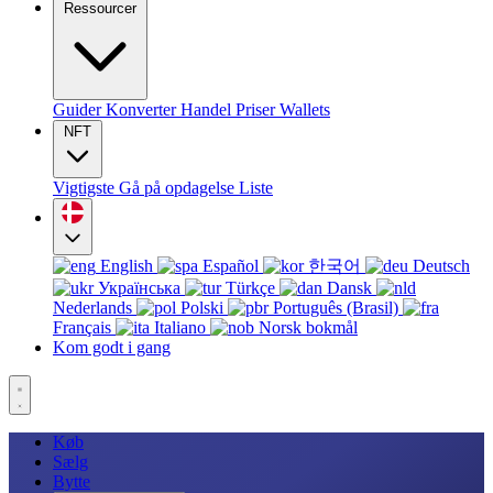
Ressourcer
Guider
Konverter
Handel
Priser
Wallets
NFT
Vigtigste
Gå på opdagelse
Liste
English
Español
한국어
Deutsch
Українська
Türkçe
Dansk
Nederlands
Polski
Português (Brasil)
Français
Italiano
Norsk bokmål
Kom godt i gang
Køb
Sælg
Bytte