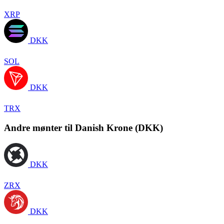
XRP
DKK
SOL
DKK
TRX
Andre mønter til Danish Krone (DKK)
DKK
ZRX
DKK