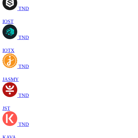
TND
IOST
TND
IOTX
TND
JASMY
TND
JST
TND
KAVA