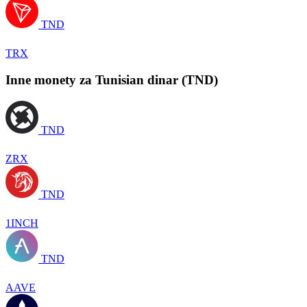
TND
TRX
Inne monety za Tunisian dinar (TND)
TND
ZRX
TND
1INCH
TND
AAVE