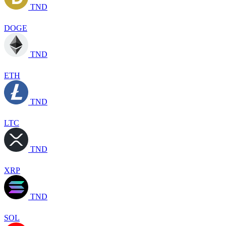
TND
DOGE
TND
ETH
TND
LTC
TND
XRP
TND
SOL