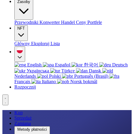
Zasoby
Przewodniki
Konwerter
Handel
Ceny
Portfele
NFT
Główny
Eksploruj
Lista
English
Español
한국어
Deutsch
Українська
Türkçe
Dansk
Nederlands
Polski
Português (Brasil)
Français
Italiano
Norsk bokmål
Rozpocznij
Kup
Sprzedaż
Zamiana
Metody płatności