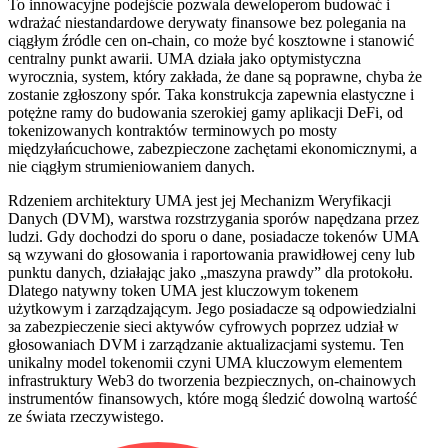
To innowacyjne podejście pozwala deweloperom budować i
wdrażać niestandardowe derywaty finansowe bez polegania na
ciągłym źródle cen on-chain, co może być kosztowne i stanowić
centralny punkt awarii. UMA działa jako optymistyczna
wyrocznia, system, który zakłada, że dane są poprawne, chyba że
zostanie zgłoszony spór. Taka konstrukcja zapewnia elastyczne i
potężne ramy do budowania szerokiej gamy aplikacji DeFi, od
tokenizowanych kontraktów terminowych po mosty
międzyłańcuchowe, zabezpieczone zachętami ekonomicznymi, a
nie ciągłym strumieniowaniem danych.
Rdzeniem architektury UMA jest jej Mechanizm Weryfikacji
Danych (DVM), warstwa rozstrzygania sporów napędzana przez
ludzi. Gdy dochodzi do sporu o dane, posiadacze tokenów UMA
są wzywani do głosowania i raportowania prawidłowej ceny lub
punktu danych, działając jako „maszyna prawdy” dla protokołu.
Dlatego natywny token UMA jest kluczowym tokenem
użytkowym i zarządzającym. Jego posiadacze są odpowiedzialni
за zabezpieczenie sieci aktywów cyfrowych poprzez udział w
głosowaniach DVM i zarządzanie aktualizacjami systemu. Ten
unikalny model tokenomii czyni UMA kluczowym elementem
infrastruktury Web3 do tworzenia bezpiecznych, on-chainowych
instrumentów finansowych, które mogą śledzić dowolną wartość
ze świata rzeczywistego.