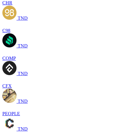
CHR
TND
C98
TND
COMP
TND
CFX
TND
PEOPLE
TND