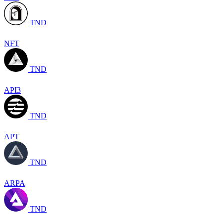
TND
NFT
TND
API3
TND
APT
TND
ARPA
TND