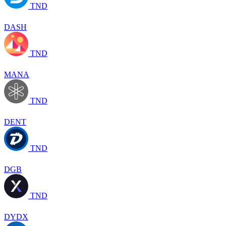
TND
DASH
TND
MANA
TND
DENT
TND
DGB
TND
DYDX