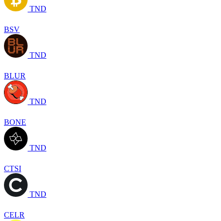
TND
BSV
TND
BLUR
TND
BONE
TND
CTSI
TND
CELR