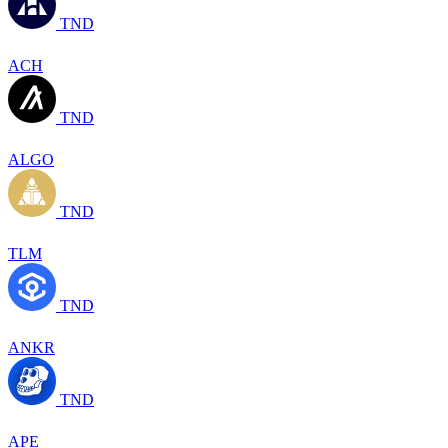
TND
ACH
TND
ALGO
TND
TLM
TND
ANKR
TND
APE