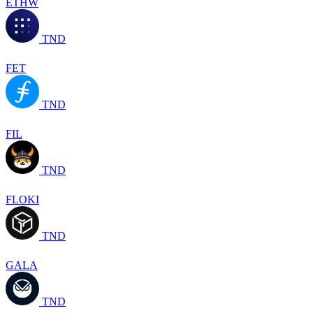
ETHW
TND
FET
TND
FIL
TND
FLOKI
TND
GALA
TND