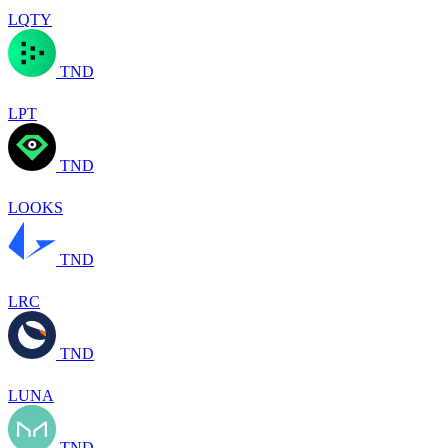
LQTY
TND
LPT
TND
LOOKS
TND
LRC
TND
LUNA
TND