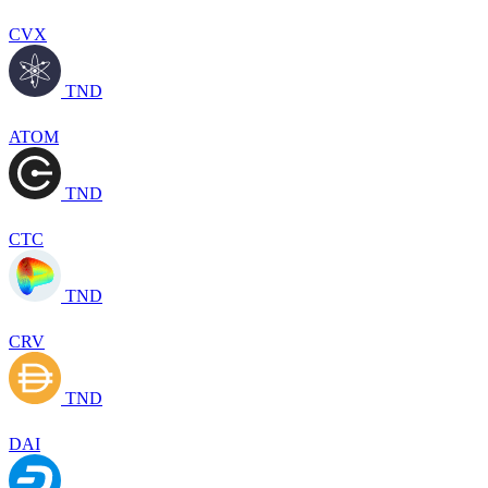
CVX
TND
ATOM
TND
CTC
TND
CRV
TND
DAI