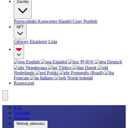
Zasoby
Przewodniki
Konwerter
Handel
Ceny
Portfele
NFT
Główny
Eksploruj
Lista
English
Español
한국어
Deutsch
Українська
Türkçe
Dansk
Nederlands
Polski
Português (Brasil)
Français
Italiano
Norsk bokmål
Rozpocznij
Kup
Sprzedaż
Zamiana
Metody płatności