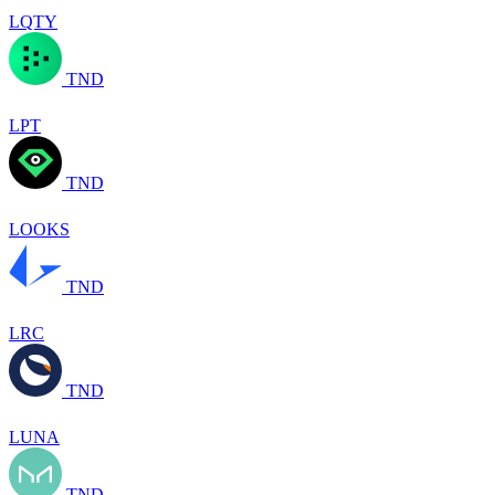
LQTY
TND
LPT
TND
LOOKS
TND
LRC
TND
LUNA
TND