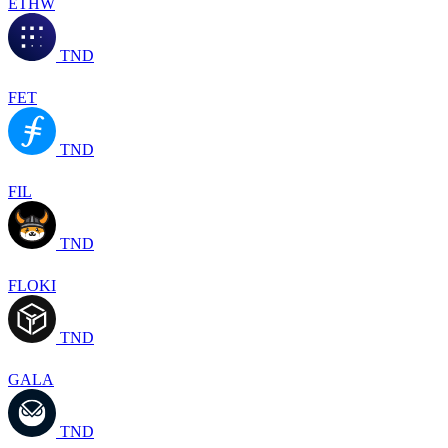
ETHW
TND
FET
TND
FIL
TND
FLOKI
TND
GALA
TND