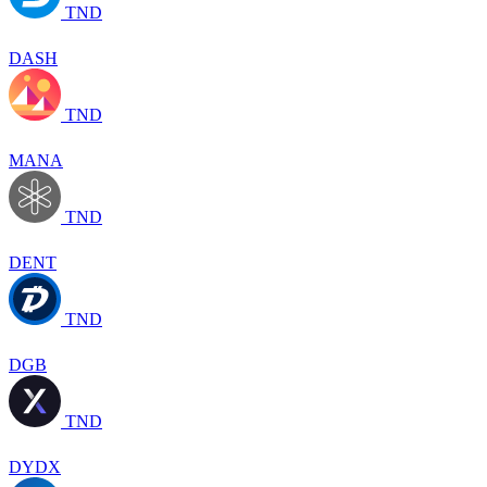
TND
DASH
TND
MANA
TND
DENT
TND
DGB
TND
DYDX