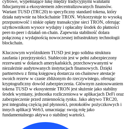
cyfrowe, wypełniające lukę między tradycyjnymi walutami
fiducjarnymi a ekosystemem zdecentralizowanych finansów.
Wariant TUSD (TRC20) to specyficzny standard tokena, który
działa natywnie na blockchainie TRON. Wykorzystuje to wysoką
przepustowość i niskie opłaty transakcyjne sieci TRON, oferując
użytkownikom wysoce wydajny i opłacalny środek do płatności
peer-to-peer i działań on-chain. Zapewnia stabilność dolara
połączoną z wydajnością nowoczesnej infrastruktury technologii
blockchain.
Kluczowym wyróżnikiem TUSD jest jego solidna struktura
zaufania i przejrzystości. Stablecoin jest w pełni zabezpieczony
rezerwami w dolarach amerykańskich, przechowywanymi w
niezależnie audytowanych instytucjach finansowych. Dzięki
partnerstwu z firmą księgową dostarcza on-chainowe atestacje
swoich rezerw w czasie zbliżonym do rzeczywistego, oferując
kryptograficzny dowód zabezpieczenia. Głównym zastosowaniem
tokena TUSD w ekosystemie TRON jest służenie jako stabilny
środek wymiany, jednostka rozliczeniowa w aplikacjach DeFi oraz
zabezpieczenie przed zmiennością rynku. Jako aktywo TRC20,
jest integralną częścią pul płynności, protokołów pożyczkowych i
innych aplikacji Web3, umacniając swoją rolę jako
fundamentalnego aktywa o stabilnej wartości.