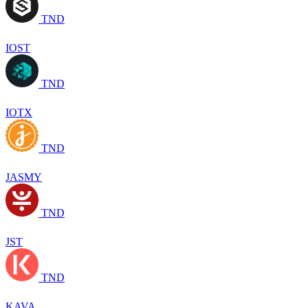
TND
IOST
TND
IOTX
TND
JASMY
TND
JST
TND
KAVA