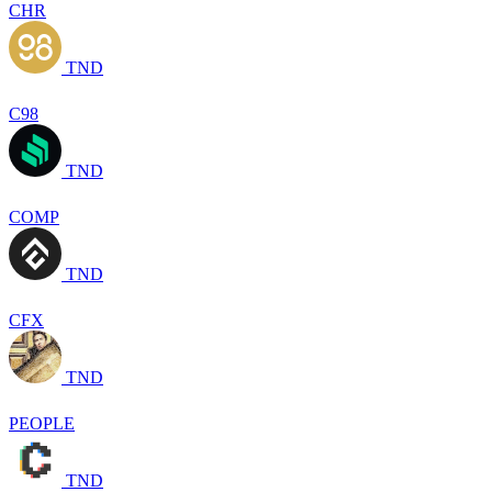
CHR
TND
C98
TND
COMP
TND
CFX
TND
PEOPLE
TND