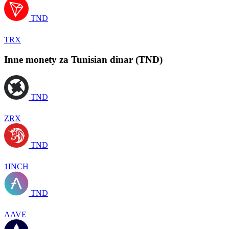
TND
TRX
Inne monety za Tunisian dinar (TND)
TND
ZRX
TND
1INCH
TND
AAVE