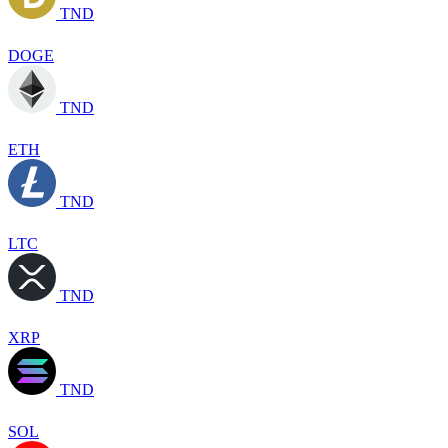
TND
DOGE
TND
ETH
TND
LTC
TND
XRP
TND
SOL