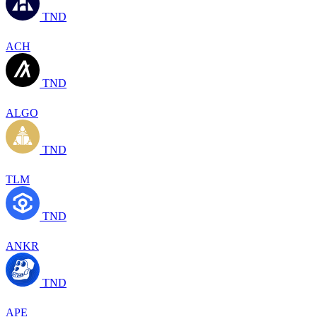
TND
ACH
TND
ALGO
TND
TLM
TND
ANKR
TND
APE