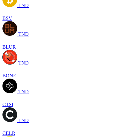
TND
BSV
TND
BLUR
TND
BONE
TND
CTSI
TND
CELR