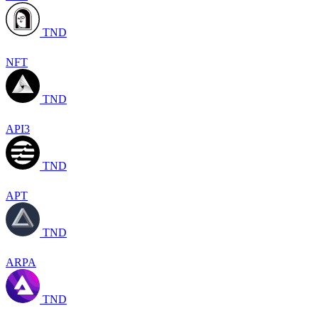
TND
NFT
TND
API3
TND
APT
TND
ARPA
TND