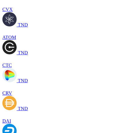
CVX
TND
ATOM
TND
CTC
TND
CRV
TND
DAI