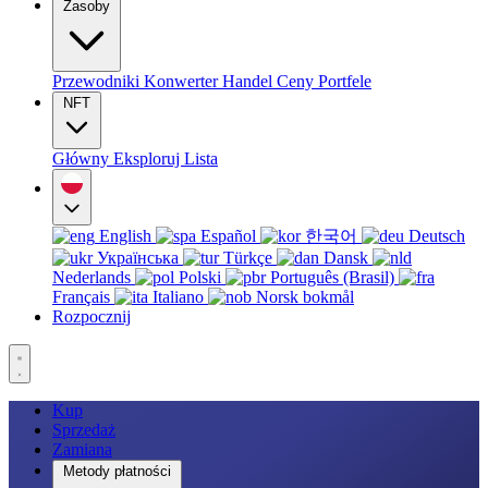
Zasoby
Przewodniki
Konwerter
Handel
Ceny
Portfele
NFT
Główny
Eksploruj
Lista
English
Español
한국어
Deutsch
Українська
Türkçe
Dansk
Nederlands
Polski
Português (Brasil)
Français
Italiano
Norsk bokmål
Rozpocznij
Kup
Sprzedaż
Zamiana
Metody płatności