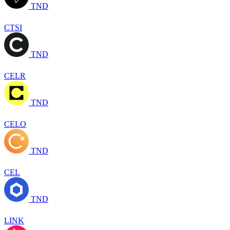
TND
CTSI
TND
CELR
TND
CELO
TND
CEL
TND
LINK