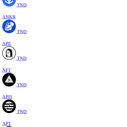
TND
ANKR
TND
APE
TND
NFT
TND
API3
TND
APT