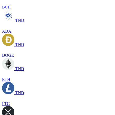
BCH
TND
ADA
TND
DOGE
TND
ETH
TND
LTC