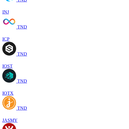
INJ
TND
ICP
TND
IOST
TND
IOTX
TND
JASMY