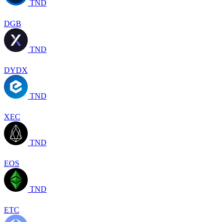
TND
DGB
TND
DYDX
TND
XEC
TND
EOS
TND
ETC