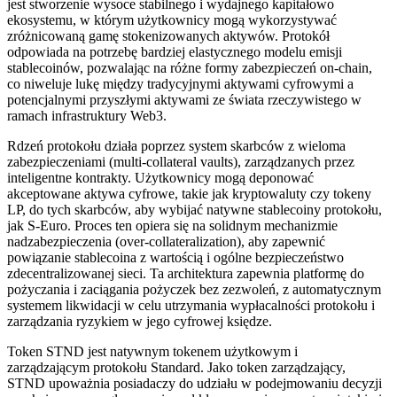
jest stworzenie wysoce stabilnego i wydajnego kapitałowo
ekosystemu, w którym użytkownicy mogą wykorzystywać
zróżnicowaną gamę stokenizowanych aktywów. Protokół
odpowiada na potrzebę bardziej elastycznego modelu emisji
stablecoinów, pozwalając na różne formy zabezpieczeń on-chain,
co niweluje lukę między tradycyjnymi aktywami cyfrowymi a
potencjalnymi przyszłymi aktywami ze świata rzeczywistego w
ramach infrastruktury Web3.
Rdzeń protokołu działa poprzez system skarbców z wieloma
zabezpieczeniami (multi-collateral vaults), zarządzanych przez
inteligentne kontrakty. Użytkownicy mogą deponować
akceptowane aktywa cyfrowe, takie jak kryptowaluty czy tokeny
LP, do tych skarbców, aby wybijać natywne stablecoiny protokołu,
jak S-Euro. Proces ten opiera się na solidnym mechanizmie
nadzabezpieczenia (over-collateralization), aby zapewnić
powiązanie stablecoina z wartością i ogólne bezpieczeństwo
zdecentralizowanej sieci. Ta architektura zapewnia platformę do
pożyczania i zaciągania pożyczek bez zezwoleń, z automatycznym
systemem likwidacji w celu utrzymania wypłacalności protokołu i
zarządzania ryzykiem w jego cyfrowej księdze.
Token STND jest natywnym tokenem użytkowym i
zarządzającym protokołu Standard. Jako token zarządzający,
STND upoważnia posiadaczy do udziału w podejmowaniu decyzji