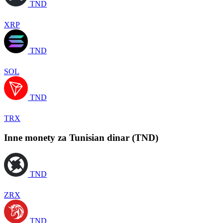
TND
XRP
TND
SOL
TND
TRX
Inne monety za Tunisian dinar (TND)
TND
ZRX
TND