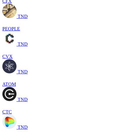
CFX
TND
PEOPLE
TND
CVX
TND
ATOM
TND
CTC
TND