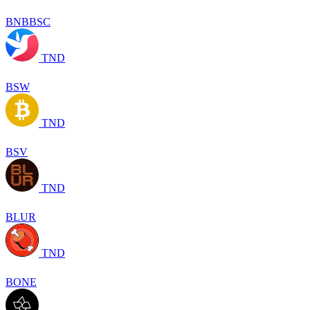
BNBBSC
TND
BSW
TND
BSV
TND
BLUR
TND
BONE