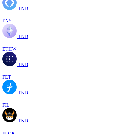
TND
ENS
TND
ETHW
TND
FET
TND
FIL
TND
FLOKI