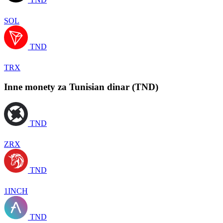
SOL
TND
TRX
Inne monety za Tunisian dinar (TND)
TND
ZRX
TND
1INCH
TND