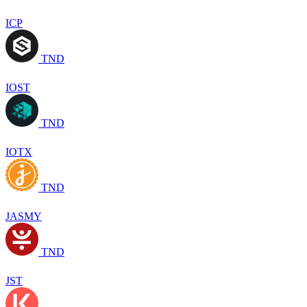
ICP
TND
IOST
TND
IOTX
TND
JASMY
TND
JST