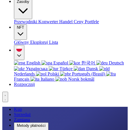
Zasoby
Przewodniki
Konwerter
Handel
Ceny
Portfele
NFT
Główny
Eksploruj
Lista
English
Español
한국어
Deutsch
Українська
Türkçe
Dansk
Nederlands
Polski
Português (Brasil)
Français
Italiano
Norsk bokmål
Rozpocznij
Kup
Sprzedaż
Zamiana
Metody płatności