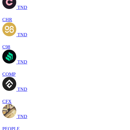
TND
CHR
TND
C98
TND
COMP
TND
CFX
TND
PEOPLE