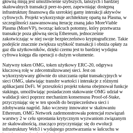
główną misją jest umożliwienie szybszych, tańszych i bardziej
skalowalnych transakcji peer-to-peer, zapewniając dostępną
infrastrukturę finansową dla szerokiej gamy interakcji aktywów
cyfrowych. Projekt wykorzystuje architekturę opartą na Plasma, w
szczególności zaawansowaną iterację znaną jako MoreViable
Plasma (MoreVP), tworząc łańcuch potomny, który przetwarza
transakcje poza główną siecią Ethereum, jednocześnie
zakotwiczając w niej swoje bezpieczeństwo kryptograficzne. Takie
podejście znacznie zwiększa szybkość transakcji i obniża opłaty za
gaz dla użytkowników, dzięki czemu jest to bardziej wydajna
cyfrowa księga dla operacji o dużym wolumenie.
Natywny token OMG, token użytkowy ERC-20, odgrywa
kluczową rolę w zdecentralizowanej sieci. Jest on
wykorzystywany głównie do uiszczania opłat transakcyjnych w
sieci OMG, ułatwiając transfer wartości i interakcje z różnymi
aplikacjami DeFi. W przeszłości projekt tokena obejmował funkcje
stakingu, umożliwiając posiadaczom stakowanie OMG udział w
walidacji sieci poprzez mechanizm konsensusu Proof-of-Stake,
przyczyniając się w ten sposób do bezpieczeństwa sieci i
zdobywania nagród. Jako wczesny innowator w skalowaniu
Ethereum, OMG Network zademonstrowała potencjał rozwiązań
warstwy 2 w celu sprostania krytycznym wyzwaniom związanym
ze skalowalnością, znacząco przyczyniając się do ewolucji
infrastruktury Web3 i wydajnego przetwarzania w łańcuchu w