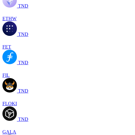
TND
ETHW
TND
FET
TND
FIL
TND
FLOKI
TND
GALA