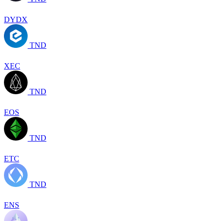
DYDX
TND
XEC
TND
EOS
TND
ETC
TND
ENS