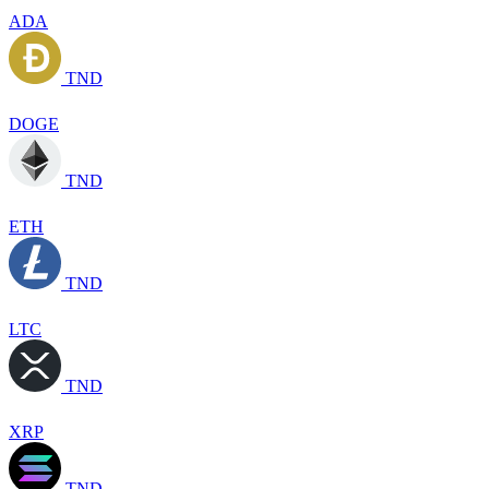
ADA
TND
DOGE
TND
ETH
TND
LTC
TND
XRP
TND