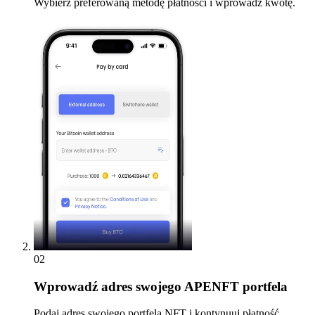
Wybierz preferowaną metodę płatności i wprowadź kwotę.
02
Wprowadź
adres swojego APENFT portfela
Podaj adres swojego portfela NFT i kontynuuj płatność.