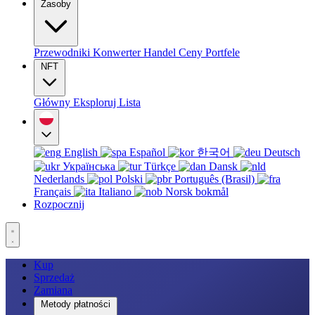
Zasoby
Przewodniki
Konwerter
Handel
Ceny
Portfele
NFT
Główny
Eksploruj
Lista
English
Español
한국어
Deutsch
Українська
Türkçe
Dansk
Nederlands
Polski
Português (Brasil)
Français
Italiano
Norsk bokmål
Rozpocznij
Kup
Sprzedaż
Zamiana
Metody płatności