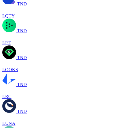
TND
LQTY
TND
LPT
TND
LOOKS
TND
LRC
TND
LUNA