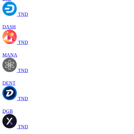
TND
DASH
TND
MANA
TND
DENT
TND
DGB
TND