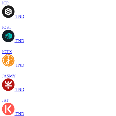
ICP
TND
IOST
TND
IOTX
TND
JASMY
TND
JST
TND