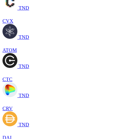
TND
CVX
TND
ATOM
TND
CTC
TND
CRV
TND
DAI