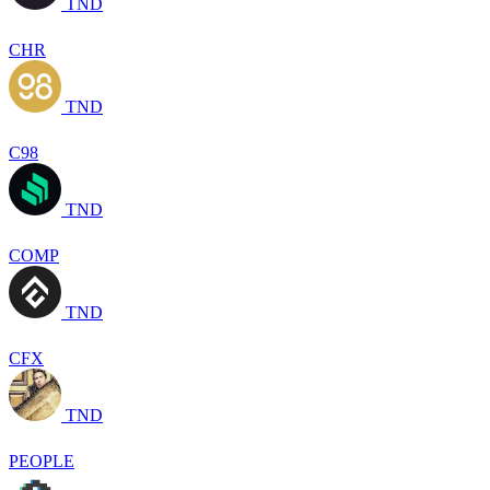
TND
CHR
TND
C98
TND
COMP
TND
CFX
TND
PEOPLE