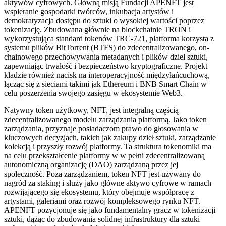
aktywów cyfrowych. Główną misją Fundacji APENFT jest
wspieranie gospodarki twórców, inkubacja artystów i
demokratyzacja dostępu do sztuki o wysokiej wartości poprzez
tokenizację. Zbudowana głównie na blockchainie TRON i
wykorzystująca standard tokenów TRC-721, platforma korzysta z
systemu plików BitTorrent (BTFS) do zdecentralizowanego, on-
chainowego przechowywania metadanych i plików dzieł sztuki,
zapewniając trwałość i bezpieczeństwo kryptograficzne. Projekt
kładzie również nacisk na interoperacyjność międzyłańcuchową,
łącząc się z sieciami takimi jak Ethereum i BNB Smart Chain w
celu poszerzenia swojego zasięgu w ekosystemie Web3.
Natywny token użytkowy, NFT, jest integralną częścią
zdecentralizowanego modelu zarządzania platformą. Jako token
zarządzania, przyznaje posiadaczom prawo do głosowania w
kluczowych decyzjach, takich jak zakupy dzieł sztuki, zarządzanie
kolekcją i przyszły rozwój platformy. Ta struktura tokenomiki ma
na celu przekształcenie platformy w w pełni zdecentralizowaną
autonomiczną organizację (DAO) zarządzaną przez jej
społeczność. Poza zarządzaniem, token NFT jest używany do
nagród za staking i służy jako główne aktywo cyfrowe w ramach
rozwijającego się ekosystemu, który obejmuje współpracę z
artystami, galeriami oraz rozwój kompleksowego rynku NFT.
APENFT pozycjonuje się jako fundamentalny gracz w tokenizacji
sztuki, dążąc do zbudowania solidnej infrastruktury dla sztuki