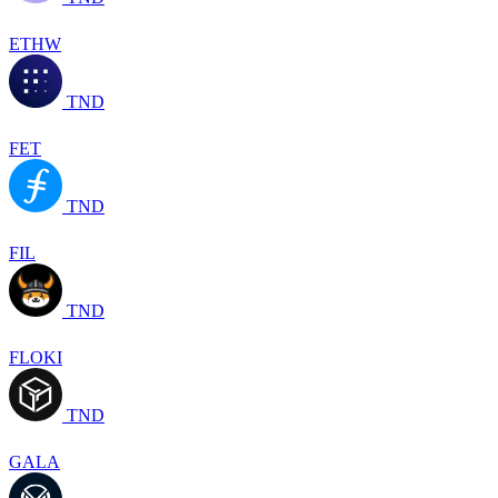
ETHW
TND
FET
TND
FIL
TND
FLOKI
TND
GALA