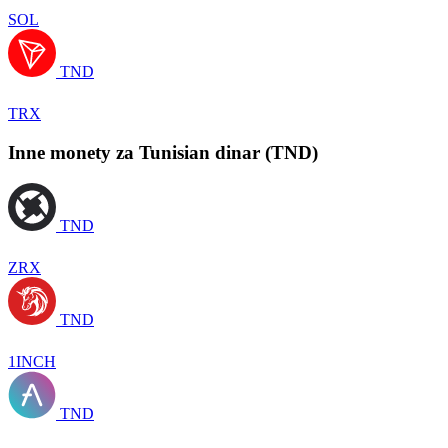
SOL
TND
TRX
Inne monety za Tunisian dinar (TND)
TND
ZRX
TND
1INCH
TND