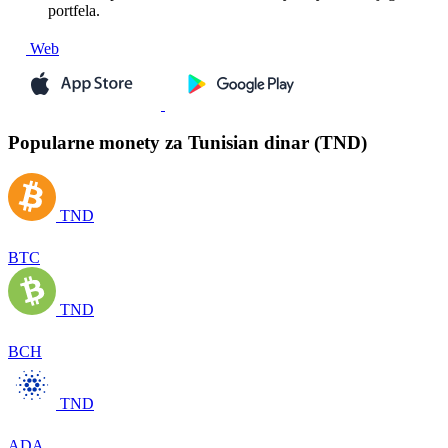
portfela.
Web
Popularne monety za Tunisian dinar (TND)
TND
BTC
TND
BCH
TND
ADA