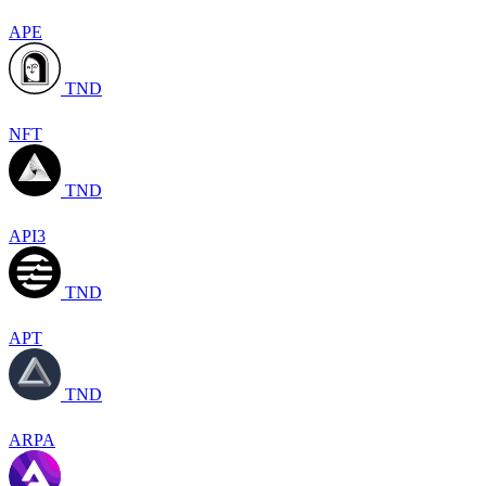
APE
TND
NFT
TND
API3
TND
APT
TND
ARPA