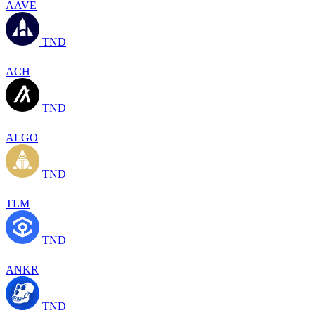
AAVE
TND
ACH
TND
ALGO
TND
TLM
TND
ANKR
TND