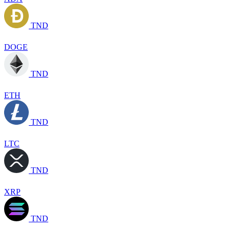
TND
DOGE
TND
ETH
TND
LTC
TND
XRP
TND