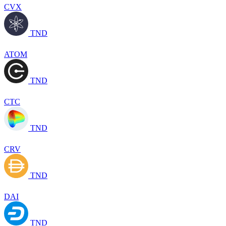
CVX
TND
ATOM
TND
CTC
TND
CRV
TND
DAI
TND