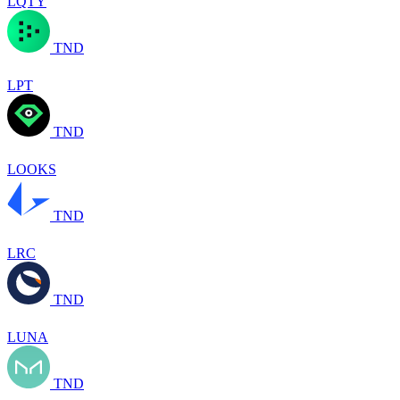
LQTY
TND
LPT
TND
LOOKS
TND
LRC
TND
LUNA
TND