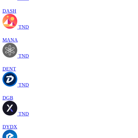
DASH
TND
MANA
TND
DENT
TND
DGB
TND
DYDX