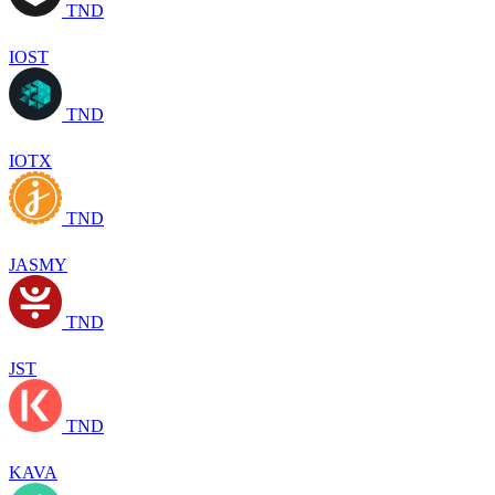
TND
IOST
TND
IOTX
TND
JASMY
TND
JST
TND
KAVA