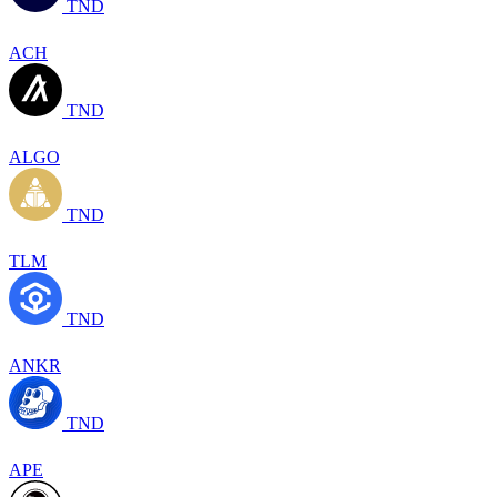
TND
ACH
TND
ALGO
TND
TLM
TND
ANKR
TND
APE