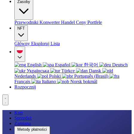
Zasoby
Przewodniki
Konwerter
Handel
Ceny
Portfele
NFT
Główny
Eksploruj
Lista
English
Español
한국어
Deutsch
Українська
Türkçe
Dansk
Nederlands
Polski
Português (Brasil)
Français
Italiano
Norsk bokmål
Rozpocznij
Kup
Sprzedaż
Zamiana
Metody płatności