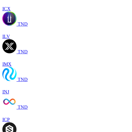
ICX
TND
ILV
TND
IMX
TND
INJ
TND
ICP