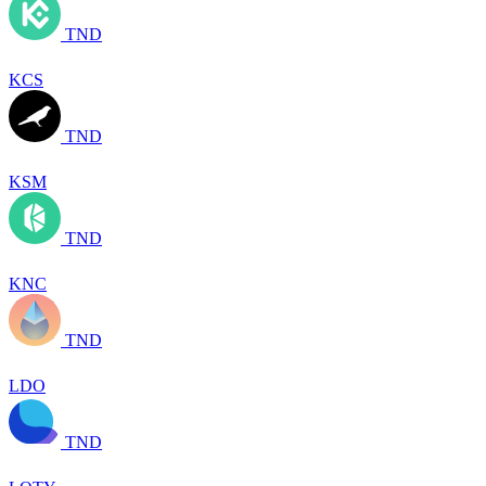
TND
KCS
TND
KSM
TND
KNC
TND
LDO
TND