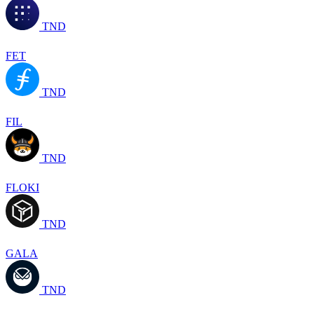
TND
FET
TND
FIL
TND
FLOKI
TND
GALA
TND