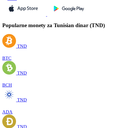
Popularne monety za Tunisian dinar (TND)
TND
BTC
TND
BCH
TND
ADA
TND