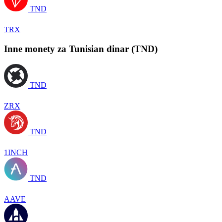
TND
TRX
Inne monety za Tunisian dinar (TND)
TND
ZRX
TND
1INCH
TND
AAVE