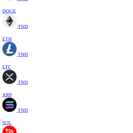
DOGE
TND
ETH
TND
LTC
TND
XRP
TND
SOL