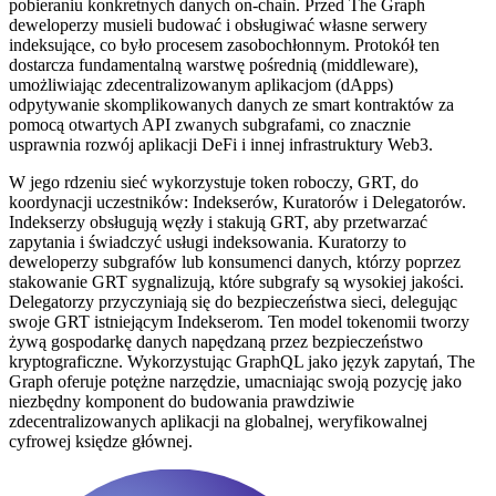
pobieraniu konkretnych danych on-chain. Przed The Graph
deweloperzy musieli budować i obsługiwać własne serwery
indeksujące, co było procesem zasobochłonnym. Protokół ten
dostarcza fundamentalną warstwę pośrednią (middleware),
umożliwiając zdecentralizowanym aplikacjom (dApps)
odpytywanie skomplikowanych danych ze smart kontraktów za
pomocą otwartych API zwanych subgrafami, co znacznie
usprawnia rozwój aplikacji DeFi i innej infrastruktury Web3.
W jego rdzeniu sieć wykorzystuje token roboczy, GRT, do
koordynacji uczestników: Indekserów, Kuratorów i Delegatorów.
Indekserzy obsługują węzły i stakują GRT, aby przetwarzać
zapytania i świadczyć usługi indeksowania. Kuratorzy to
deweloperzy subgrafów lub konsumenci danych, którzy poprzez
stakowanie GRT sygnalizują, które subgrafy są wysokiej jakości.
Delegatorzy przyczyniają się do bezpieczeństwa sieci, delegując
swoje GRT istniejącym Indekserom. Ten model tokenomii tworzy
żywą gospodarkę danych napędzaną przez bezpieczeństwo
kryptograficzne. Wykorzystując GraphQL jako język zapytań, The
Graph oferuje potężne narzędzie, umacniając swoją pozycję jako
niezbędny komponent do budowania prawdziwie
zdecentralizowanych aplikacji na globalnej, weryfikowalnej
cyfrowej księdze głównej.