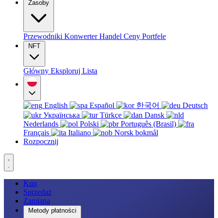
Zasoby
Przewodniki
Konwerter
Handel
Ceny
Portfele
NFT
Główny
Eksploruj
Lista
English
Español
한국어
Deutsch
Українська
Türkçe
Dansk
Nederlands
Polski
Português (Brasil)
Français
Italiano
Norsk bokmål
Rozpocznij
Kup
Sprzedaż
Zamiana
Metody płatności