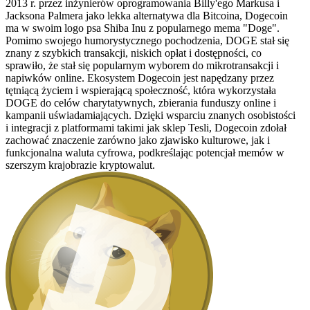
2013 r. przez inżynierów oprogramowania Billy'ego Markusa i
Jacksona Palmera jako lekka alternatywa dla Bitcoina, Dogecoin
ma w swoim logo psa Shiba Inu z popularnego mema "Doge".
Pomimo swojego humorystycznego pochodzenia, DOGE stał się
znany z szybkich transakcji, niskich opłat i dostępności, co
sprawiło, że stał się popularnym wyborem do mikrotransakcji i
napiwków online. Ekosystem Dogecoin jest napędzany przez
tętniącą życiem i wspierającą społeczność, która wykorzystała
DOGE do celów charytatywnych, zbierania funduszy online i
kampanii uświadamiających. Dzięki wsparciu znanych osobistości
i integracji z platformami takimi jak sklep Tesli, Dogecoin zdołał
zachować znaczenie zarówno jako zjawisko kulturowe, jak i
funkcjonalna waluta cyfrowa, podkreślając potencjał memów w
szerszym krajobrazie kryptowalut.