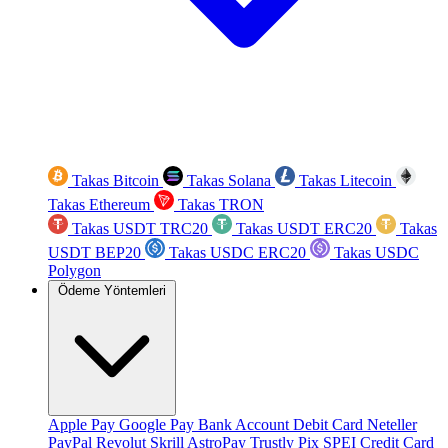
Takas Bitcoin
Takas Solana
Takas Litecoin
Takas Ethereum
Takas TRON
Takas USDT TRC20
Takas USDT ERC20
Takas
USDT BEP20
Takas USDC ERC20
Takas USDC
Polygon
Ödeme Yöntemleri
Apple Pay
Google Pay
Bank Account
Debit Card
Neteller
PayPal
Revolut
Skrill
AstroPay
Trustly
Pix
SPEI
Credit Card