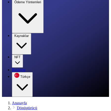
Ödeme Yöntemleri
Kaynaklar
NFT
Başlayın
Türkçe
Anasayfa
Dönüştürücü