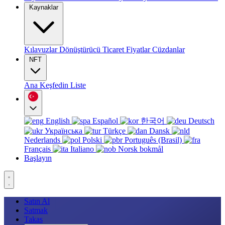
Kaynaklar
Kılavuzlar
Dönüştürücü
Ticaret
Fiyatlar
Cüzdanlar
NFT
Ana
Keşfedin
Liste
English
Español
한국어
Deutsch
Українська
Türkçe
Dansk
Nederlands
Polski
Português (Brasil)
Français
Italiano
Norsk bokmål
Başlayın
Satın Al
Satmak
Takas