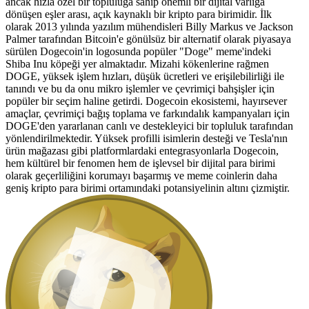
ancak hızla özel bir topluluğa sahip önemli bir dijital varlığa
dönüşen eşler arası, açık kaynaklı bir kripto para birimidir. İlk
olarak 2013 yılında yazılım mühendisleri Billy Markus ve Jackson
Palmer tarafından Bitcoin'e gönülsüz bir alternatif olarak piyasaya
sürülen Dogecoin'in logosunda popüler "Doge" meme'indeki
Shiba Inu köpeği yer almaktadır. Mizahi kökenlerine rağmen
DOGE, yüksek işlem hızları, düşük ücretleri ve erişilebilirliği ile
tanındı ve bu da onu mikro işlemler ve çevrimiçi bahşişler için
popüler bir seçim haline getirdi. Dogecoin ekosistemi, hayırsever
amaçlar, çevrimiçi bağış toplama ve farkındalık kampanyaları için
DOGE'den yararlanan canlı ve destekleyici bir topluluk tarafından
yönlendirilmektedir. Yüksek profilli isimlerin desteği ve Tesla'nın
ürün mağazası gibi platformlardaki entegrasyonlarla Dogecoin,
hem kültürel bir fenomen hem de işlevsel bir dijital para birimi
olarak geçerliliğini korumayı başarmış ve meme coinlerin daha
geniş kripto para birimi ortamındaki potansiyelinin altını çizmiştir.