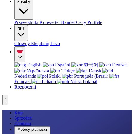
Zasoby
Przewodniki
Konwerter
Handel
Ceny
Portfele
NFT
Główny
Eksploruj
Lista
English
Español
한국어
Deutsch
Українська
Türkçe
Dansk
Nederlands
Polski
Português (Brasil)
Français
Italiano
Norsk bokmål
Rozpocznij
Kup
Sprzedaż
Zamiana
Metody płatności