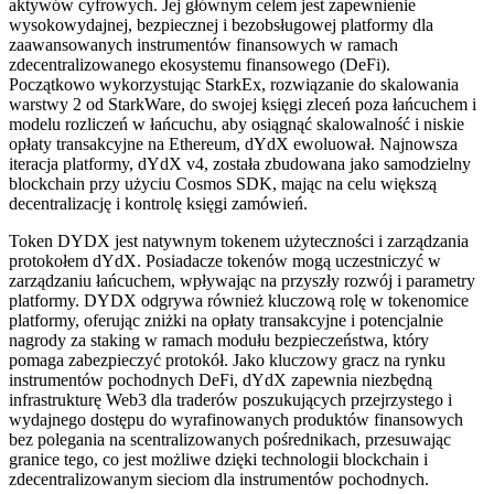
aktywów cyfrowych. Jej głównym celem jest zapewnienie
wysokowydajnej, bezpiecznej i bezobsługowej platformy dla
zaawansowanych instrumentów finansowych w ramach
zdecentralizowanego ekosystemu finansowego (DeFi).
Początkowo wykorzystując StarkEx, rozwiązanie do skalowania
warstwy 2 od StarkWare, do swojej księgi zleceń poza łańcuchem i
modelu rozliczeń w łańcuchu, aby osiągnąć skalowalność i niskie
opłaty transakcyjne na Ethereum, dYdX ewoluował. Najnowsza
iteracja platformy, dYdX v4, została zbudowana jako samodzielny
blockchain przy użyciu Cosmos SDK, mając na celu większą
decentralizację i kontrolę księgi zamówień.
Token DYDX jest natywnym tokenem użyteczności i zarządzania
protokołem dYdX. Posiadacze tokenów mogą uczestniczyć w
zarządzaniu łańcuchem, wpływając na przyszły rozwój i parametry
platformy. DYDX odgrywa również kluczową rolę w tokenomice
platformy, oferując zniżki na opłaty transakcyjne i potencjalnie
nagrody za staking w ramach modułu bezpieczeństwa, który
pomaga zabezpieczyć protokół. Jako kluczowy gracz na rynku
instrumentów pochodnych DeFi, dYdX zapewnia niezbędną
infrastrukturę Web3 dla traderów poszukujących przejrzystego i
wydajnego dostępu do wyrafinowanych produktów finansowych
bez polegania na scentralizowanych pośrednikach, przesuwając
granice tego, co jest możliwe dzięki technologii blockchain i
zdecentralizowanym sieciom dla instrumentów pochodnych.