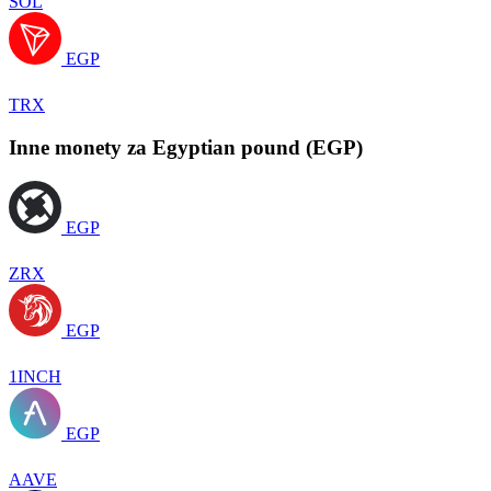
SOL
EGP
TRX
Inne monety za Egyptian pound (EGP)
EGP
ZRX
EGP
1INCH
EGP
AAVE