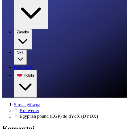
Zasoby
NFT
Rozpocznij
Polski
Strona główna
Konwerter
Egyptian pound (EGP) do dYdX (DYDX)
Konwertuj