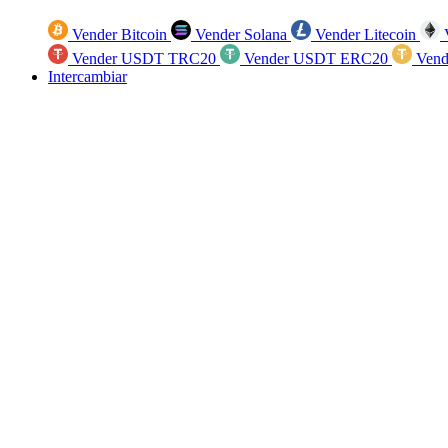
Vender Bitcoin
Vender Solana
Vender Litecoin
V
Vender USDT TRC20
Vender USDT ERC20
Vend
Intercambiar