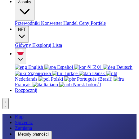
Zasoby
Przewodniki
Konwerter
Handel
Ceny
Portfele
NFT
Główny
Eksploruj
Lista
English
Español
한국어
Deutsch
Українська
Türkçe
Dansk
Nederlands
Polski
Português (Brasil)
Français
Italiano
Norsk bokmål
Rozpocznij
Kup
Sprzedaż
Zamiana
Metody płatności