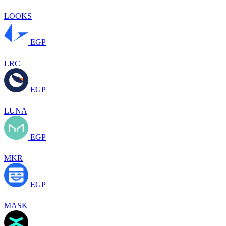
LOOKS
EGP
LRC
EGP
LUNA
EGP
MKR
EGP
MASK