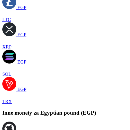
EGP
LTC
EGP
XRP
EGP
SOL
EGP
TRX
Inne monety za Egyptian pound (EGP)