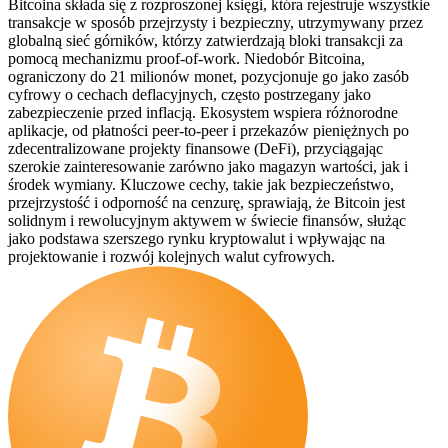
Bitcoina składa się z rozproszonej księgi, która rejestruje wszystkie
transakcje w sposób przejrzysty i bezpieczny, utrzymywany przez
globalną sieć górników, którzy zatwierdzają bloki transakcji za
pomocą mechanizmu proof-of-work. Niedobór Bitcoina,
ograniczony do 21 milionów monet, pozycjonuje go jako zasób
cyfrowy o cechach deflacyjnych, często postrzegany jako
zabezpieczenie przed inflacją. Ekosystem wspiera różnorodne
aplikacje, od płatności peer-to-peer i przekazów pieniężnych po
zdecentralizowane projekty finansowe (DeFi), przyciągając
szerokie zainteresowanie zarówno jako magazyn wartości, jak i
środek wymiany. Kluczowe cechy, takie jak bezpieczeństwo,
przejrzystość i odporność na cenzurę, sprawiają, że Bitcoin jest
solidnym i rewolucyjnym aktywem w świecie finansów, służąc
jako podstawa szerszego rynku kryptowalut i wpływając na
projektowanie i rozwój kolejnych walut cyfrowych.