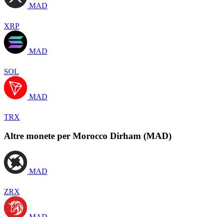
MAD
XRP
MAD
SOL
MAD
TRX
Altre monete per Morocco Dirham (MAD)
MAD
ZRX
MAD