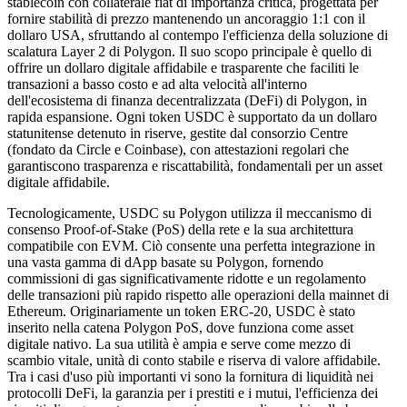
stablecoin con collaterale fiat di importanza critica, progettata per
fornire stabilità di prezzo mantenendo un ancoraggio 1:1 con il
dollaro USA, sfruttando al contempo l'efficienza della soluzione di
scalatura Layer 2 di Polygon. Il suo scopo principale è quello di
offrire un dollaro digitale affidabile e trasparente che faciliti le
transazioni a basso costo e ad alta velocità all'interno
dell'ecosistema di finanza decentralizzata (DeFi) di Polygon, in
rapida espansione. Ogni token USDC è supportato da un dollaro
statunitense detenuto in riserve, gestite dal consorzio Centre
(fondato da Circle e Coinbase), con attestazioni regolari che
garantiscono trasparenza e riscattabilità, fondamentali per un asset
digitale affidabile.
Tecnologicamente, USDC su Polygon utilizza il meccanismo di
consenso Proof-of-Stake (PoS) della rete e la sua architettura
compatibile con EVM. Ciò consente una perfetta integrazione in
una vasta gamma di dApp basate su Polygon, fornendo
commissioni di gas significativamente ridotte e un regolamento
delle transazioni più rapido rispetto alle operazioni della mainnet di
Ethereum. Originariamente un token ERC-20, USDC è stato
inserito nella catena Polygon PoS, dove funziona come asset
digitale nativo. La sua utilità è ampia e serve come mezzo di
scambio vitale, unità di conto stabile e riserva di valore affidabile.
Tra i casi d'uso più importanti vi sono la fornitura di liquidità nei
protocolli DeFi, la garanzia per i prestiti e i mutui, l'efficienza dei