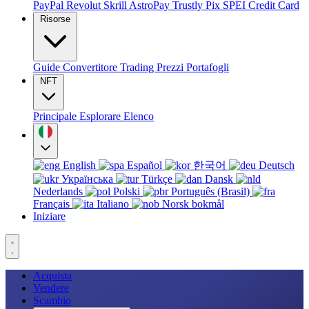
PayPal
Revolut
Skrill
AstroPay
Trustly
Pix
SPEI
Credit Card
Risorse
Guide
Convertitore
Trading
Prezzi
Portafogli
NFT
Principale
Esplorare
Elenco
English
Español
한국어
Deutsch
Українська
Türkçe
Dansk
Nederlands
Polski
Português (Brasil)
Français
Italiano
Norsk bokmål
Iniziare
Acquista
Vendere
Scambio