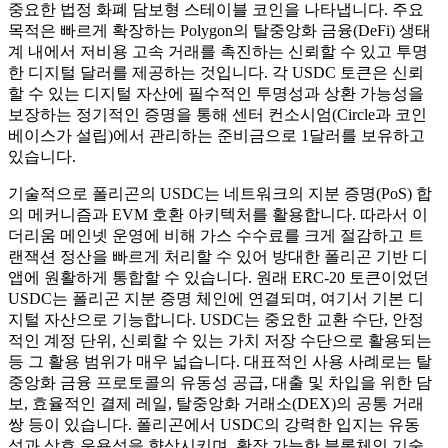
중요한 법정 화폐 담보형 스테이블 코인을 나타냅니다. 주요
목적은 빠르게 확장하는 Polygon의 탈중앙화 금융(DeFi) 생태
계 내에서 저비용 고속 거래를 촉진하는 신뢰할 수 있고 투명
한 디지털 달러를 제공하는 것입니다. 각 USDC 토큰은 신뢰
할 수 있는 디지털 자산에 필수적인 투명성과 상환 가능성을
보장하는 정기적인 증명을 통해 센터 컨소시엄(Circle과 코인
베이스가 설립)에서 관리하는 준비금으로 1달러를 보유하고
있습니다.
기술적으로 폴리곤의 USDC는 네트워크의 지분 증명(PoS) 합
의 메커니즘과 EVM 호환 아키텍처를 활용합니다. 따라서 이
더리움 메인넷 운영에 비해 가스 수수료를 크게 절감하고 트
랜잭션 정산을 빠르게 처리할 수 있어 방대한 폴리곤 기반 디
앱에 원활하게 통합할 수 있습니다. 원래 ERC-20 토큰이었던
USDC는 폴리곤 지분 증명 체인에 연결되며, 여기서 기본 디
지털 자산으로 기능합니다. USDC는 중요한 교환 수단, 안정
적인 계정 단위, 신뢰할 수 있는 가치 저장 수단으로 활용되는
등 그 활용 범위가 매우 넓습니다. 대표적인 사용 사례로는 탈
중앙화 금융 프로토콜의 유동성 공급, 대출 및 차입을 위한 담
보, 효율적인 결제 레일, 탈중앙화 거래소(DEX)의 공통 거래
쌍 등이 있습니다. 폴리곤에서 USDC의 강력한 입지는 유동
성과 상호 운용성을 향상시키며, 확장 가능한 블록체인 기술