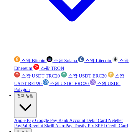
스왑 Bitcoin
스왑 Solana
스왑 Litecoin
스왑
Ethereum
스왑 TRON
스왑 USDT TRC20
스왑 USDT ERC20
스왑
USDT BEP20
스왑 USDC ERC20
스왑 USDC
Polygon
결제 방법
Apple Pay
Google Pay
Bank Account
Debit Card
Neteller
PayPal
Revolut
Skrill
AstroPay
Trustly
Pix
SPEI
Credit Card
리소스