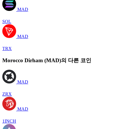
MAD
SOL
MAD
TRX
Morocco Dirham (MAD)의 다른 코인
MAD
ZRX
MAD
1INCH