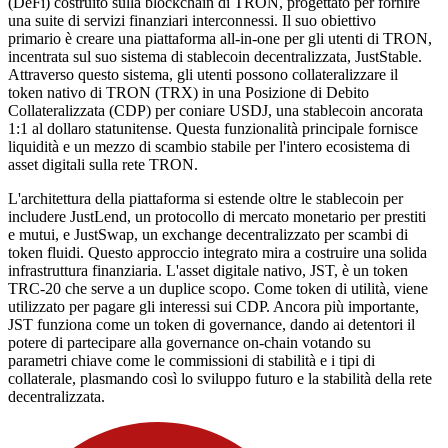
(DeFi) costruito sulla blockchain di TRON, progettato per fornire
una suite di servizi finanziari interconnessi. Il suo obiettivo
primario è creare una piattaforma all-in-one per gli utenti di TRON,
incentrata sul suo sistema di stablecoin decentralizzata, JustStable.
Attraverso questo sistema, gli utenti possono collateralizzare il
token nativo di TRON (TRX) in una Posizione di Debito
Collateralizzata (CDP) per coniare USDJ, una stablecoin ancorata
1:1 al dollaro statunitense. Questa funzionalità principale fornisce
liquidità e un mezzo di scambio stabile per l'intero ecosistema di
asset digitali sulla rete TRON.
L'architettura della piattaforma si estende oltre le stablecoin per
includere JustLend, un protocollo di mercato monetario per prestiti
e mutui, e JustSwap, un exchange decentralizzato per scambi di
token fluidi. Questo approccio integrato mira a costruire una solida
infrastruttura finanziaria. L'asset digitale nativo, JST, è un token
TRC-20 che serve a un duplice scopo. Come token di utilità, viene
utilizzato per pagare gli interessi sui CDP. Ancora più importante,
JST funziona come un token di governance, dando ai detentori il
potere di partecipare alla governance on-chain votando su
parametri chiave come le commissioni di stabilità e i tipi di
collaterale, plasmando così lo sviluppo futuro e la stabilità della rete
decentralizzata.