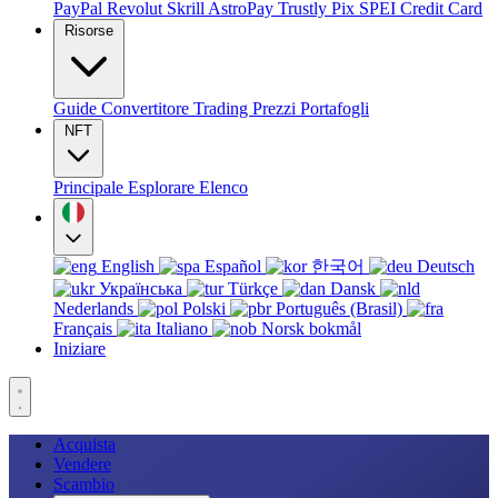
PayPal
Revolut
Skrill
AstroPay
Trustly
Pix
SPEI
Credit Card
Risorse
Guide
Convertitore
Trading
Prezzi
Portafogli
NFT
Principale
Esplorare
Elenco
English
Español
한국어
Deutsch
Українська
Türkçe
Dansk
Nederlands
Polski
Português (Brasil)
Français
Italiano
Norsk bokmål
Iniziare
Acquista
Vendere
Scambio