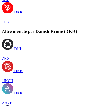
DKK
TRX
Altre monete per Danish Krone (DKK)
DKK
ZRX
DKK
1INCH
DKK
AAVE