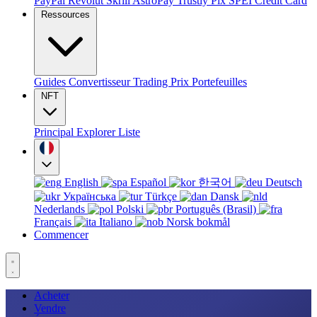
PayPal
Revolut
Skrill
AstroPay
Trustly
Pix
SPEI
Credit Card
Ressources
Guides
Convertisseur
Trading
Prix
Portefeuilles
NFT
Principal
Explorer
Liste
English
Español
한국어
Deutsch
Українська
Türkçe
Dansk
Nederlands
Polski
Português (Brasil)
Français
Italiano
Norsk bokmål
Commencer
Acheter
Vendre