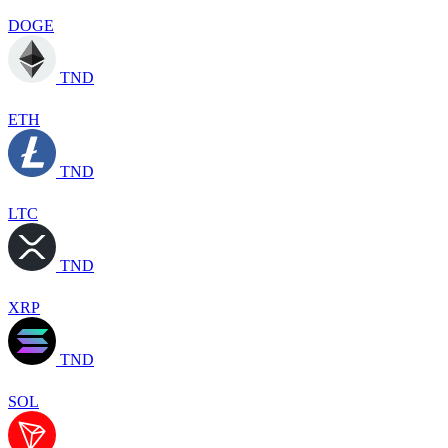
DOGE
TND
ETH
TND
LTC
TND
XRP
TND
SOL