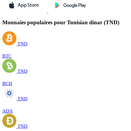
Monnaies populaires pour Tunisian dinar (TND)
TND
BTC
TND
BCH
TND
ADA
TND