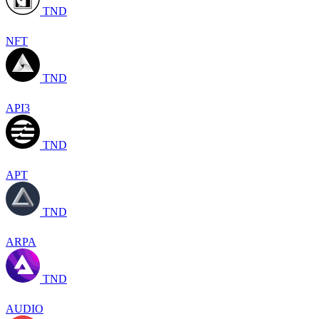
TND
NFT
TND
API3
TND
APT
TND
ARPA
TND
AUDIO