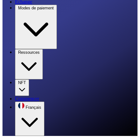
Échange
Modes de paiement
Ressources
NFT
Commencer
Français