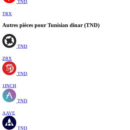
TND
TRX
Autres pièces pour Tunisian dinar (TND)
TND
ZRX
TND
1INCH
TND
AAVE
TND