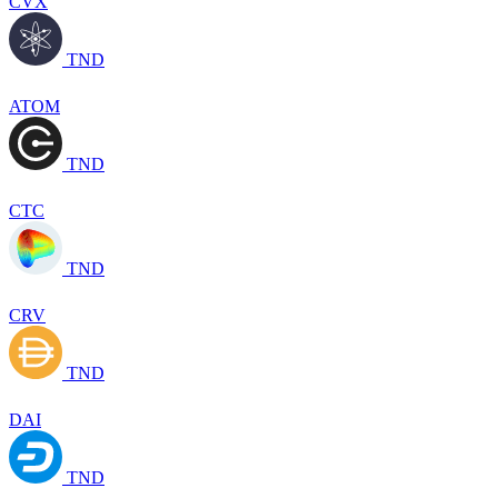
CVX
TND
ATOM
TND
CTC
TND
CRV
TND
DAI
TND