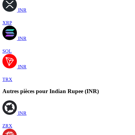
INR
XRP
INR
SOL
INR
TRX
Autres pièces pour Indian Rupee (INR)
INR
ZRX