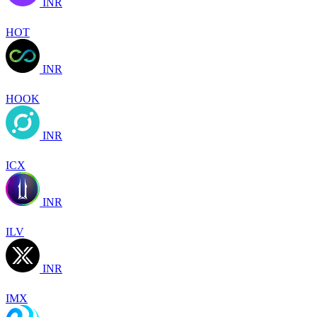
INR
HOT
INR
HOOK
INR
ICX
INR
ILV
INR
IMX