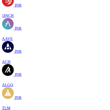
INR
1INCH
INR
AAVE
INR
ACH
INR
ALGO
INR
TLM