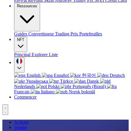
PayPal
Revolut
Skrill
AstroPay
Trustly
Pix
SPEI
Credit Card
Ressources
Guides
Convertisseur
Trading
Prix
Portefeuilles
NFT
Principal
Explorer
Liste
English
Español
한국어
Deutsch
Українська
Türkçe
Dansk
Nederlands
Polski
Português (Brasil)
Français
Italiano
Norsk bokmål
Commencer
Acheter
Vendre