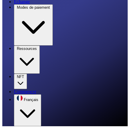
Échange
Modes de paiement
Ressources
NFT
Commencer
Français