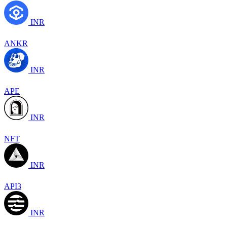
INR
ANKR
INR
APE
INR
NFT
INR
API3
INR