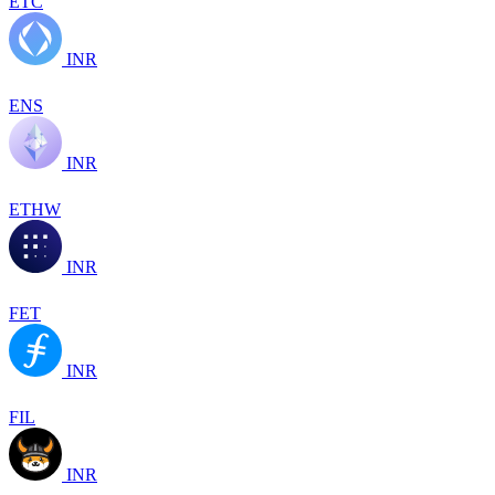
ETC
INR
ENS
INR
ETHW
INR
FET
INR
FIL
INR