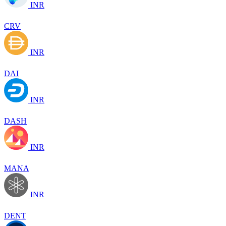
INR
CRV
INR
DAI
INR
DASH
INR
MANA
INR
DENT