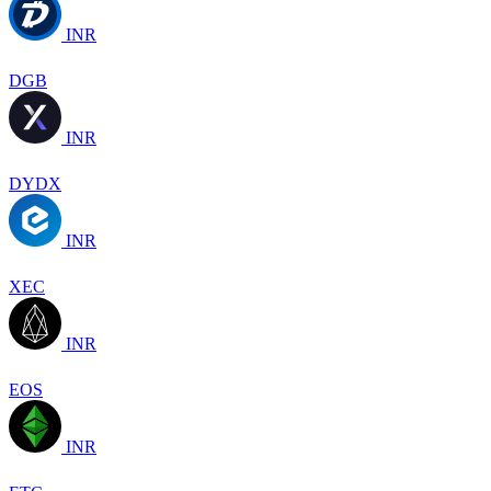
INR
DGB
INR
DYDX
INR
XEC
INR
EOS
INR