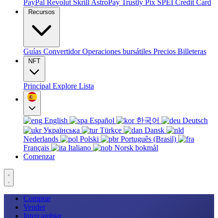
PayPal
Revolut
Skrill
AstroPay
Trustly
Pix
SPEI
Credit Card
Recursos
Guías
Convertidor
Operaciones bursátiles
Precios
Billeteras
NFT
Principal
Explore
Lista
English
Español
한국어
Deutsch
Українська
Türkçe
Dansk
Nederlands
Polski
Português (Brasil)
Français
Italiano
Norsk bokmål
Comenzar
Comprar
Vender
Intercambiar