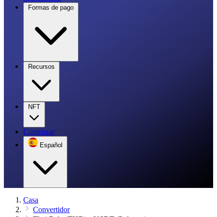
Formas de pago
Recursos
NFT
Comenzar
Español
Casa
Convertidor