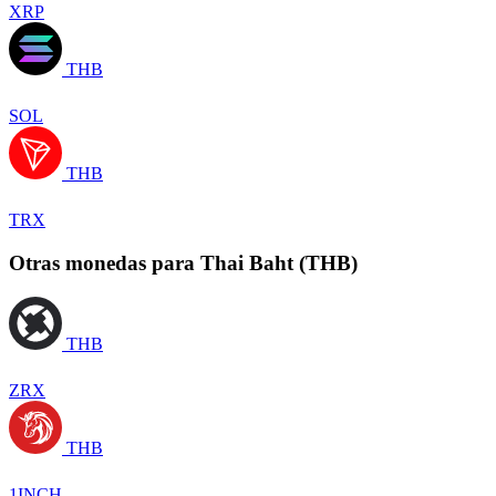
XRP
THB
SOL
THB
TRX
Otras monedas para Thai Baht (THB)
THB
ZRX
THB
1INCH