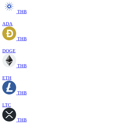
THB
ADA
THB
DOGE
THB
ETH
THB
LTC
THB