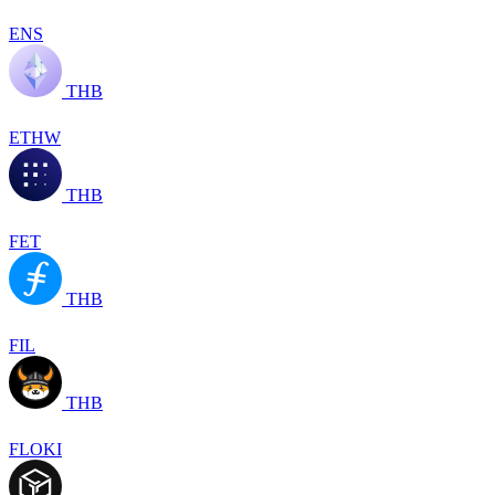
ENS
THB
ETHW
THB
FET
THB
FIL
THB
FLOKI