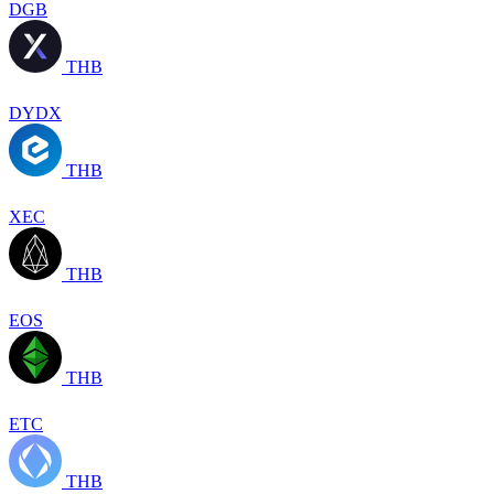
DGB
THB
DYDX
THB
XEC
THB
EOS
THB
ETC
THB