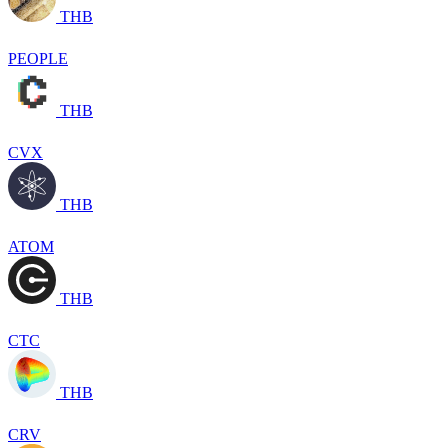
THB
PEOPLE
THB
CVX
THB
ATOM
THB
CTC
THB
CRV