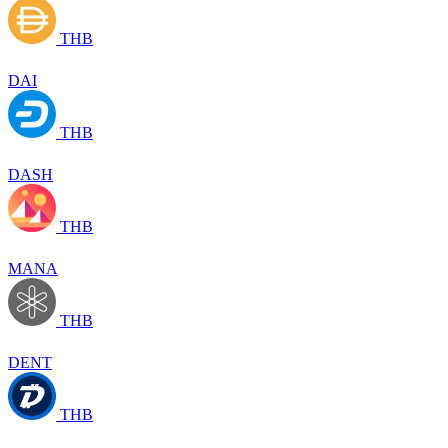
THB
DAI
THB
DASH
THB
MANA
THB
DENT
THB