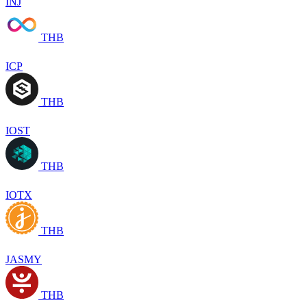
INJ
THB
ICP
THB
IOST
THB
IOTX
THB
JASMY
THB