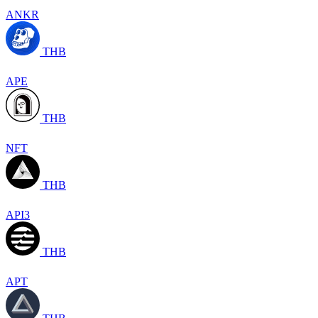
ANKR
THB
APE
THB
NFT
THB
API3
THB
APT