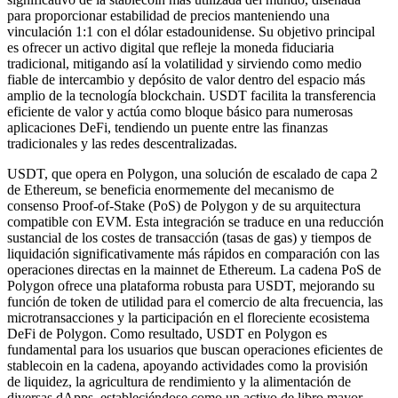
para proporcionar estabilidad de precios manteniendo una
vinculación 1:1 con el dólar estadounidense. Su objetivo principal
es ofrecer un activo digital que refleje la moneda fiduciaria
tradicional, mitigando así la volatilidad y sirviendo como medio
fiable de intercambio y depósito de valor dentro del espacio más
amplio de la tecnología blockchain. USDT facilita la transferencia
eficiente de valor y actúa como bloque básico para numerosas
aplicaciones DeFi, tendiendo un puente entre las finanzas
tradicionales y las redes descentralizadas.
USDT, que opera en Polygon, una solución de escalado de capa 2
de Ethereum, se beneficia enormemente del mecanismo de
consenso Proof-of-Stake (PoS) de Polygon y de su arquitectura
compatible con EVM. Esta integración se traduce en una reducción
sustancial de los costes de transacción (tasas de gas) y tiempos de
liquidación significativamente más rápidos en comparación con las
operaciones directas en la mainnet de Ethereum. La cadena PoS de
Polygon ofrece una plataforma robusta para USDT, mejorando su
función de token de utilidad para el comercio de alta frecuencia, las
microtransacciones y la participación en el floreciente ecosistema
DeFi de Polygon. Como resultado, USDT en Polygon es
fundamental para los usuarios que buscan operaciones eficientes de
stablecoin en la cadena, apoyando actividades como la provisión
de liquidez, la agricultura de rendimiento y la alimentación de
diversas dApps, estableciéndose como un activo de libro mayor