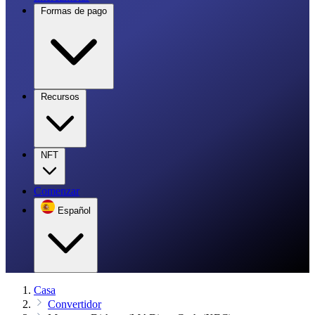
Formas de pago
Recursos
NFT
Comenzar
Español
Casa
Convertidor