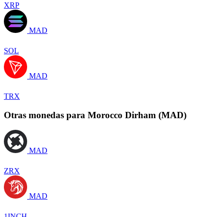
XRP
MAD
SOL
MAD
TRX
Otras monedas para Morocco Dirham (MAD)
MAD
ZRX
MAD
1INCH