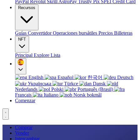
PayPal
Revolut
Skrill
AstroPay
Trustly
Pix
SPEI
Credit Card
Recursos
Guías
Convertidor
Operaciones bursátiles
Precios
Billeteras
NFT
Principal
Explore
Lista
English
Español
한국어
Deutsch
Українська
Türkçe
Dansk
Nederlands
Polski
Português (Brasil)
Français
Italiano
Norsk bokmål
Comenzar
Comprar
Vender
Intercambiar