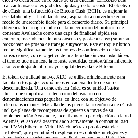
realizar transacciones globales rápidas y de bajo coste. El objetivo
de eCash, una bifurcación de Bitcoin Cash (BCH), es mejorar la
escalabilidad y la facilidad de uso, aspirando a convertirse en un
medio de intercambio fiable para el comercio diario. Su principal
diferencia tecnológica radica en la integración del protocolo de
consenso Avalanche como una capa de finalidad rápida (en
concreto, mecanismos de pre-consenso y post-consenso) sobre su
blockchain de prueba de trabajo subyacente. Este enfoque híbrido
mejora significativamente los tiempos de confirmación de las
transacciones, con el objetivo de una liquidación casi instantánea,
al tiempo que mantiene la robusta seguridad criptográfica inherente
a su tecnología de libro mayor digital derivada de Bitcoin.
El token de utilidad nativo, XEC, se utiliza principalmente para
facilitar estos pagos económicos en cadena dentro de su red
descentralizada. Una característica única es su unidad básica,
"bits", que simplifica la interacción del usuario con
denominaciones más pequeñas, en línea con su objetivo de
microtransacciones. Más allá de los pagos, la tokenómica de eCash
incluye planes de recompensas de apuestas a través de su
implementación Avalanche, incentivando la participación en la red.
Además, eCash está desarrollando activamente la compatibilidad
con EVM (Ethereum Virtual Machine) y su propio estándar
"eToken", que permitirá el despliegue de contratos inteligentes y
fomentará un ecosistema más amplio de aplicaciones DeFi. Esto