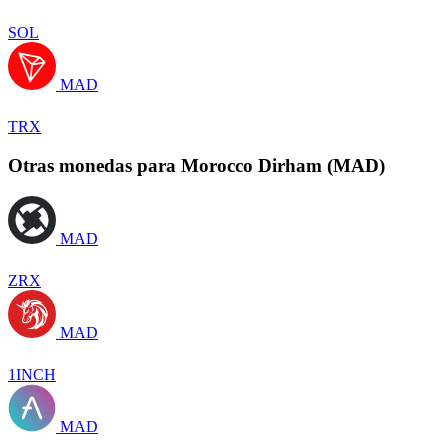
SOL
MAD
TRX
Otras monedas para Morocco Dirham (MAD)
MAD
ZRX
MAD
1INCH
MAD