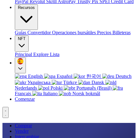
PayPal
Revolut
Skrill
AstroPay
Trustly
Pix
SPEI
Credit Card
Recursos
Guías
Convertidor
Operaciones bursátiles
Precios
Billeteras
NFT
Principal
Explore
Lista
English
Español
한국어
Deutsch
Українська
Türkçe
Dansk
Nederlands
Polski
Português (Brasil)
Français
Italiano
Norsk bokmål
Comenzar
Comprar
Vender
Intercambiar