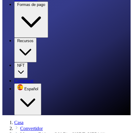
Formas de pago
Recursos
NFT
Comenzar
Español
Casa
Convertidor