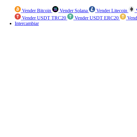
Vender Bitcoin
Vender Solana
Vender Litecoin
V
Vender USDT TRC20
Vender USDT ERC20
Vend
Intercambiar