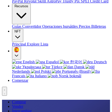
PayPal
Revolut
Skrill
AstroPay
Trustly
Pix
SPEI
Credit Card
Recursos
Guías
Convertidor
Operaciones bursátiles
Precios
Billeteras
NFT
Principal
Explore
Lista
English
Español
한국어
Deutsch
Українська
Türkçe
Dansk
Nederlands
Polski
Português (Brasil)
Français
Italiano
Norsk bokmål
Comenzar
Comprar
Vender
Intercambiar