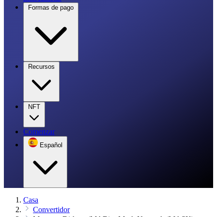
Formas de pago
Recursos
NFT
Comenzar
Español
Casa
Convertidor