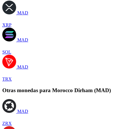
MAD
XRP
MAD
SOL
MAD
TRX
Otras monedas para Morocco Dirham (MAD)
MAD
ZRX