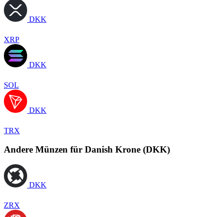
DKK
XRP
DKK
SOL
DKK
TRX
Andere Münzen für Danish Krone (DKK)
DKK
ZRX