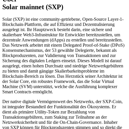
Solar mainnet (SXP)
Solar (SXP) ist eine community-getriebene, Open-Source Layer-1-
Blockchain-Plattform, die auf Effizienz und Dezentralisierung
ausgelegt ist. Ihr Hauptzweck besteht darin, eine sichere und
skalierbare Web3-Infrastruktur für Entwickler bereitzustellen, um
dezentrale Anwendungen (dApps) zu erstellen und bereitzustellen.
Das Netzwerk arbeitet mit einem Delegated Proof-of-Stake (DPoS)
Konsensmechanismus, der 53 gewählte Delegierte, bekannt als
Blockproduzenten, zur Validierung von Transaktionen und zur
Sicherung des digitalen Ledgers einsetzt. Dieses Modell ist darauf
ausgelegt, einen hohen Durchsatz und niedrige Netzwerkgebühren
zu bieten und damit gängige Skalierbarkeitsprobleme im
Blockchain-Bereich zu lösen. Das Herzstück seiner Architektur ist
der Solar Core, ein robustes Framework, das die Solar Virtual
Machine (SVM) unterstützt, welche die Ausführung komplexer
Smart Contracts ermöglicht.
Der native digitale Vermögenswert des Netzwerks, der SXP-Coin,
ist integraler Bestandteil der Funktionalität des Ökosystems. Er
dient als primärer Utility-Token zur Bezahlung von
Transaktionsgebühren, zum Staking zur Teilnahme an der
Netzwerksicherheit und für die On-Chain-Governance. Inhaber
von SXP können für Blockproduzenten stimmen und so direkt die