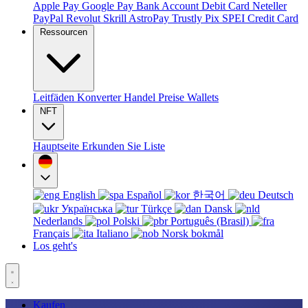
Apple Pay
Google Pay
Bank Account
Debit Card
Neteller
PayPal
Revolut
Skrill
AstroPay
Trustly
Pix
SPEI
Credit Card
Ressourcen
Leitfäden
Konverter
Handel
Preise
Wallets
NFT
Hauptseite
Erkunden Sie
Liste
English
Español
한국어
Deutsch
Українська
Türkçe
Dansk
Nederlands
Polski
Português (Brasil)
Français
Italiano
Norsk bokmål
Los geht's
Kaufen