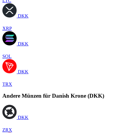
LTC
DKK
XRP
DKK
SOL
DKK
TRX
Andere Münzen für Danish Krone (DKK)
DKK
ZRX