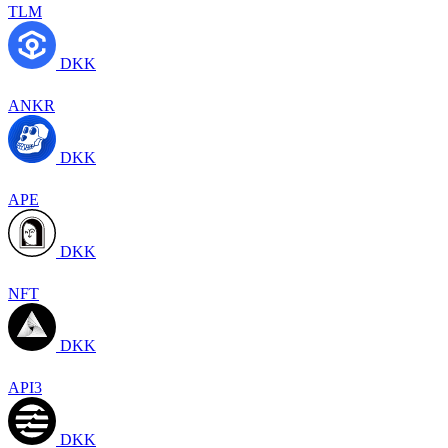
TLM
DKK
ANKR
DKK
APE
DKK
NFT
DKK
API3
DKK