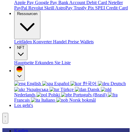
Apple Pay
Google Pay
Bank Account
Debit Card
Neteller
PayPal
Revolut
Skrill
AstroPay
Trustly
Pix
SPEI
Credit Card
Ressourcen
Leitfäden
Konverter
Handel
Preise
Wallets
NFT
Hauptseite
Erkunden Sie
Liste
English
Español
한국어
Deutsch
Українська
Türkçe
Dansk
Nederlands
Polski
Português (Brasil)
Français
Italiano
Norsk bokmål
Los geht's
Kaufen