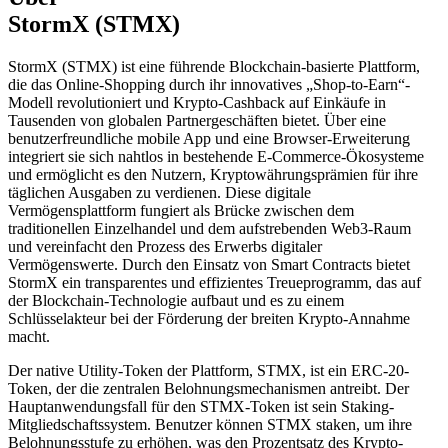
StormX (STMX)
StormX (STMX) ist eine führende Blockchain-basierte Plattform,
die das Online-Shopping durch ihr innovatives „Shop-to-Earn“-
Modell revolutioniert und Krypto-Cashback auf Einkäufe in
Tausenden von globalen Partnergeschäften bietet. Über eine
benutzerfreundliche mobile App und eine Browser-Erweiterung
integriert sie sich nahtlos in bestehende E-Commerce-Ökosysteme
und ermöglicht es den Nutzern, Kryptowährungsprämien für ihre
täglichen Ausgaben zu verdienen. Diese digitale
Vermögensplattform fungiert als Brücke zwischen dem
traditionellen Einzelhandel und dem aufstrebenden Web3-Raum
und vereinfacht den Prozess des Erwerbs digitaler
Vermögenswerte. Durch den Einsatz von Smart Contracts bietet
StormX ein transparentes und effizientes Treueprogramm, das auf
der Blockchain-Technologie aufbaut und es zu einem
Schlüsselakteur bei der Förderung der breiten Krypto-Annahme
macht.
Der native Utility-Token der Plattform, STMX, ist ein ERC-20-
Token, der die zentralen Belohnungsmechanismen antreibt. Der
Hauptanwendungsfall für den STMX-Token ist sein Staking-
Mitgliedschaftssystem. Benutzer können STMX staken, um ihre
Belohnungsstufe zu erhöhen, was den Prozentsatz des Krypto-