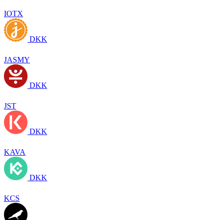
IOTX
DKK
JASMY
DKK
JST
DKK
KAVA
DKK
KCS