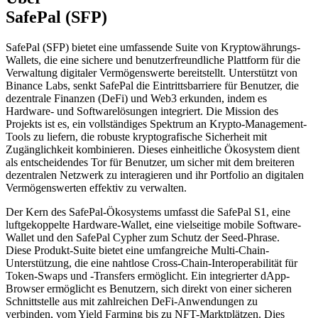
SafePal (SFP)
SafePal (SFP) bietet eine umfassende Suite von Kryptowährungs-
Wallets, die eine sichere und benutzerfreundliche Plattform für die
Verwaltung digitaler Vermögenswerte bereitstellt. Unterstützt von
Binance Labs, senkt SafePal die Eintrittsbarriere für Benutzer, die
dezentrale Finanzen (DeFi) und Web3 erkunden, indem es
Hardware- und Softwarelösungen integriert. Die Mission des
Projekts ist es, ein vollständiges Spektrum an Krypto-Management-
Tools zu liefern, die robuste kryptografische Sicherheit mit
Zugänglichkeit kombinieren. Dieses einheitliche Ökosystem dient
als entscheidendes Tor für Benutzer, um sicher mit dem breiteren
dezentralen Netzwerk zu interagieren und ihr Portfolio an digitalen
Vermögenswerten effektiv zu verwalten.
Der Kern des SafePal-Ökosystems umfasst die SafePal S1, eine
luftgekoppelte Hardware-Wallet, eine vielseitige mobile Software-
Wallet und den SafePal Cypher zum Schutz der Seed-Phrase.
Diese Produkt-Suite bietet eine umfangreiche Multi-Chain-
Unterstützung, die eine nahtlose Cross-Chain-Interoperabilität für
Token-Swaps und -Transfers ermöglicht. Ein integrierter dApp-
Browser ermöglicht es Benutzern, sich direkt von einer sicheren
Schnittstelle aus mit zahlreichen DeFi-Anwendungen zu
verbinden, vom Yield Farming bis zu NFT-Marktplätzen. Dies