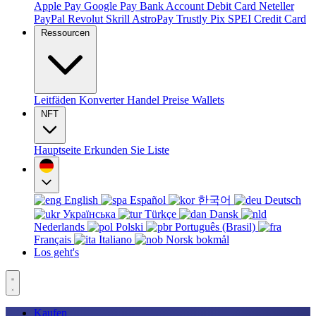
Apple Pay
Google Pay
Bank Account
Debit Card
Neteller
PayPal
Revolut
Skrill
AstroPay
Trustly
Pix
SPEI
Credit Card
Ressourcen
Leitfäden
Konverter
Handel
Preise
Wallets
NFT
Hauptseite
Erkunden Sie
Liste
English
Español
한국어
Deutsch
Українська
Türkçe
Dansk
Nederlands
Polski
Português (Brasil)
Français
Italiano
Norsk bokmål
Los geht's
Kaufen