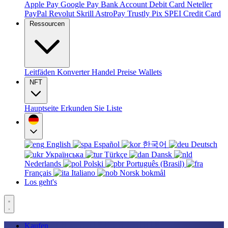
Apple Pay
Google Pay
Bank Account
Debit Card
Neteller
PayPal
Revolut
Skrill
AstroPay
Trustly
Pix
SPEI
Credit Card
Ressourcen
Leitfäden
Konverter
Handel
Preise
Wallets
NFT
Hauptseite
Erkunden Sie
Liste
English
Español
한국어
Deutsch
Українська
Türkçe
Dansk
Nederlands
Polski
Português (Brasil)
Français
Italiano
Norsk bokmål
Los geht's
Kaufen