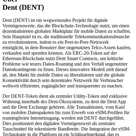
Dent (DENT)
Dent (DENT) ist ein wegweisendes Projekt für digitale
Vermögenswerte, das die Blockchain-Technologie nutzt, um einen
dezentralisierten globalen Marktplatz für mobile Daten zu schaffen.
Sein Hauptziel ist es, die traditionelle Telekommunikationsbranche
zu revolutionieren, indem es ein Peer-to-Peer-Netzwerk
ermöglicht, in dem Benutzer ihre ungenutzten Telco-Assets kaufen,
verkaufen und spenden können. Als ERC-20-Token auf der
Ethereum-Blockchain nutzt Dent Smart Contracts, um kritische
Probleme wie teures Daten-Roaming und den Verfall ungenutzter
Datenkontingente zu lösen. Dieses innovative Modell zielt darauf
ab, den Markt für mobile Daten zu liberalisieren und die globale
Konnektivität durch sein dezentrales Netzwerk für Verbraucher
weltweit effizienter, zugänglicher und transparenter zu machen.
Der DENT-Token dient als zentraler Utility-Token und exklusive
Währung innerhalb des Dent-Ökosystems, zu dem die Dent App
und die Dent Exchange gehören. Alle Transaktionen, vom Kauf
von mobilen Datenpaketen bis zum Erwerb von eSIM-Profilen für
roamingfreien Internetzugang, werden mit DENT durchgeführt.
Dies positioniert den digitalen Vermögenswert als zentrales
Tauschmittel für tokenisierte Bandbreite. Die Integration der eSIM-
Technologie in die Plattform ist ein Schlüsselmerkmal, das es