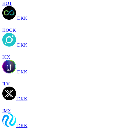
HOT
DKK
HOOK
DKK
ICX
DKK
ILV
DKK
IMX
DKK