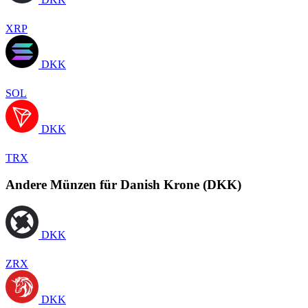
XRP
DKK
SOL
DKK
TRX
Andere Münzen für Danish Krone (DKK)
DKK
ZRX
DKK