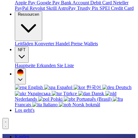
Apple Pay
Google Pay
Bank Account
Debit Card
Neteller
PayPal
Revolut
Skrill
AstroPay
Trustly
Pix
SPEI
Credit Card
Ressourcen
Leitfäden
Konverter
Handel
Preise
Wallets
NFT
Hauptseite
Erkunden Sie
Liste
English
Español
한국어
Deutsch
Українська
Türkçe
Dansk
Nederlands
Polski
Português (Brasil)
Français
Italiano
Norsk bokmål
Los geht's
Kaufen