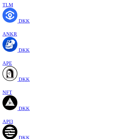
TLM
DKK
ANKR
DKK
APE
DKK
NFT
DKK
API3
DKK