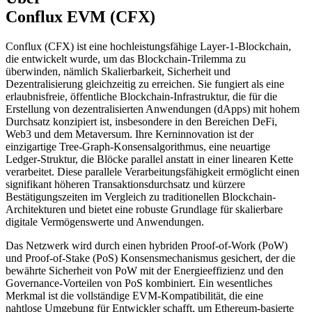
Conflux EVM (CFX)
Conflux (CFX) ist eine hochleistungsfähige Layer-1-Blockchain,
die entwickelt wurde, um das Blockchain-Trilemma zu
überwinden, nämlich Skalierbarkeit, Sicherheit und
Dezentralisierung gleichzeitig zu erreichen. Sie fungiert als eine
erlaubnisfreie, öffentliche Blockchain-Infrastruktur, die für die
Erstellung von dezentralisierten Anwendungen (dApps) mit hohem
Durchsatz konzipiert ist, insbesondere in den Bereichen DeFi,
Web3 und dem Metaversum. Ihre Kerninnovation ist der
einzigartige Tree-Graph-Konsensalgorithmus, eine neuartige
Ledger-Struktur, die Blöcke parallel anstatt in einer linearen Kette
verarbeitet. Diese parallele Verarbeitungsfähigkeit ermöglicht einen
signifikant höheren Transaktionsdurchsatz und kürzere
Bestätigungszeiten im Vergleich zu traditionellen Blockchain-
Architekturen und bietet eine robuste Grundlage für skalierbare
digitale Vermögenswerte und Anwendungen.
Das Netzwerk wird durch einen hybriden Proof-of-Work (PoW)
und Proof-of-Stake (PoS) Konsensmechanismus gesichert, der die
bewährte Sicherheit von PoW mit der Energieeffizienz und den
Governance-Vorteilen von PoS kombiniert. Ein wesentliches
Merkmal ist die vollständige EVM-Kompatibilität, die eine
nahtlose Umgebung für Entwickler schafft, um Ethereum-basierte