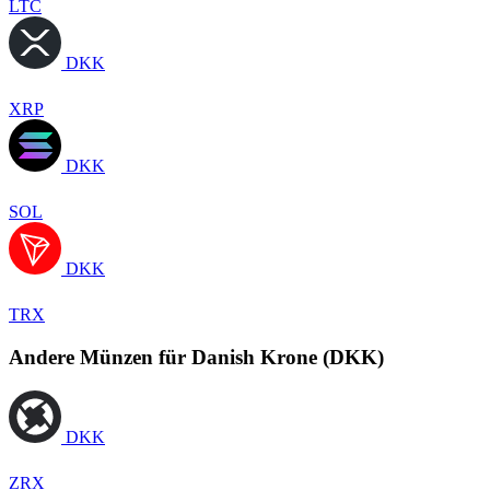
LTC
DKK
XRP
DKK
SOL
DKK
TRX
Andere Münzen für Danish Krone (DKK)
DKK
ZRX