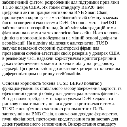
забезпечений фіатом, розроблений для підтримки прив'язки
1:1 до долара США. Як токен стандарту BEP20, цей
цифровий актив працює нативно на BNB Smart Chain,
пропонуючи користувачам стабільний засіб обміну в межах
його розширеної екосистеми DeFi. Основна мета TrueUSD —
забезпечити прозорий та надійний міст між традиційними
фіатними валютами та технологією блокчейн. Його ключова
ціннісна пропозиція побудована на міцній основі довіри та
верифікації. На відміну від деяких альтернатив, TUSD
залучає незалежні сторонні аудиторські фірми для
проведення ончейн-атестацій своїх резервів у доларах США
в реальному часі, надаючи користувачам криптографічний
доказ забезпечення кожного токена в обігу на цифровому
леджері. Ця прихильність до доказових резервів є ключовим
диференціатором на ринку стейблкоїнів.
Основна корисність токена TUSD BEP20 полягає у
функціонуванні як стабільного засобу збереження вартості та
ефективної одиниці обліку для децентралізованих фінансів.
Він дозволяє трейдерам та користувачам DeFi хеджувати
ринкову волатильність, не виходячи з крипто-екосистеми.
TUSD є невід'ємною частиною різноманітних DeFi-
застосунків на BNB Chain, включаючи дохідне фермерство,
пули ліквідності, протоколи кредитування та як заставу для
децентралізованого запозичення. Використання стандарту