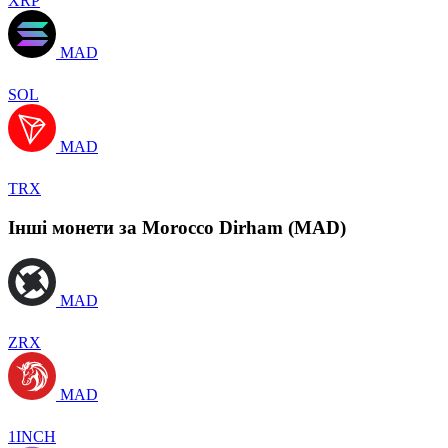
XRP
MAD
SOL
MAD
TRX
Інші монети за Morocco Dirham (MAD)
MAD
ZRX
MAD
1INCH