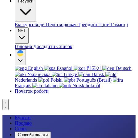
Ресурси
Екскурсоводи
Перетворювач
Трейдинг
Ціни
Гаманці
NFT
Головна
Дослідити
Список
English
Español
한국어
Deutsch
Українська
Türkçe
Dansk
Nederlands
Polski
Português (Brasil)
Français
Italiano
Norsk bokmål
Початок роботи
Купити
Продаю
Своп.
Способи оплати