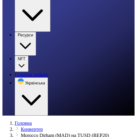
Ресурси
NFT
Початок роботи
Українська
Головна
Конвертер
Morocco Dirham (MAD) на TUSD (BEP20)