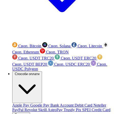
Своп. Bitcoin
Своп. Solana
Своп. Litecoin
Своп. Ethereum
Своп. TRON
Своп. USDT TRC20
Своп. USDT ERC20
Своп. USDT BEP20
Своп. USDC ERC20
Своп.
USDC Polygon
Способи оплати
Apple Pay
Google Pay
Bank Account
Debit Card
Neteller
PayPal
Revolut
Skrill
AstroPay
Trustly
Pix
SPEI
Credit Card