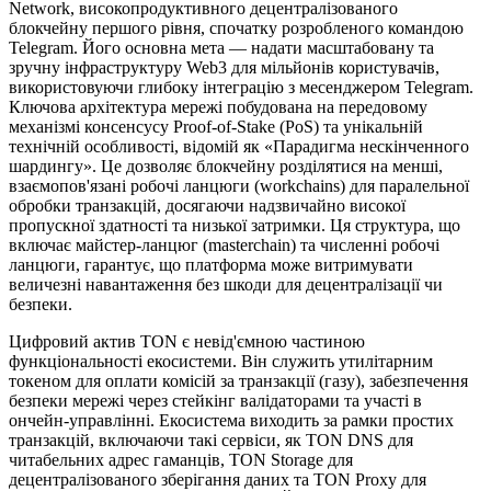
Network, високопродуктивного децентралізованого
блокчейну першого рівня, спочатку розробленого командою
Telegram. Його основна мета — надати масштабовану та
зручну інфраструктуру Web3 для мільйонів користувачів,
використовуючи глибоку інтеграцію з месенджером Telegram.
Ключова архітектура мережі побудована на передовому
механізмі консенсусу Proof-of-Stake (PoS) та унікальній
технічній особливості, відомій як «Парадигма нескінченного
шардингу». Це дозволяє блокчейну розділятися на менші,
взаємопов'язані робочі ланцюги (workchains) для паралельної
обробки транзакцій, досягаючи надзвичайно високої
пропускної здатності та низької затримки. Ця структура, що
включає майстер-ланцюг (masterchain) та численні робочі
ланцюги, гарантує, що платформа може витримувати
величезні навантаження без шкоди для децентралізації чи
безпеки.
Цифровий актив TON є невід'ємною частиною
функціональності екосистеми. Він служить утилітарним
токеном для оплати комісій за транзакції (газу), забезпечення
безпеки мережі через стейкінг валідаторами та участі в
ончейн-управлінні. Екосистема виходить за рамки простих
транзакцій, включаючи такі сервіси, як TON DNS для
читабельних адрес гаманців, TON Storage для
децентралізованого зберігання даних та TON Proxy для