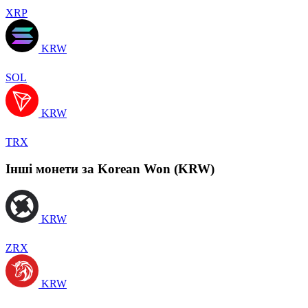
XRP
KRW
SOL
KRW
TRX
Інші монети за Korean Won (KRW)
KRW
ZRX
KRW