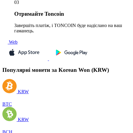
03
Отримайте
Toncoin
Завершіть платіж, і TONCOIN буде надіслано на ваш
гаманець.
Web
Популярні монети за Korean Won (KRW)
KRW
BTC
KRW
BCH