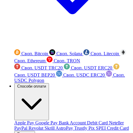
Своп. Bitcoin
Своп. Solana
Своп. Litecoin
Своп. Ethereum
Своп. TRON
Своп. USDT TRC20
Своп. USDT ERC20
Своп. USDT BEP20
Своп. USDC ERC20
Своп.
USDC Polygon
Способи оплати
Apple Pay
Google Pay
Bank Account
Debit Card
Neteller
PayPal
Revolut
Skrill
AstroPay
Trustly
Pix
SPEI
Credit Card