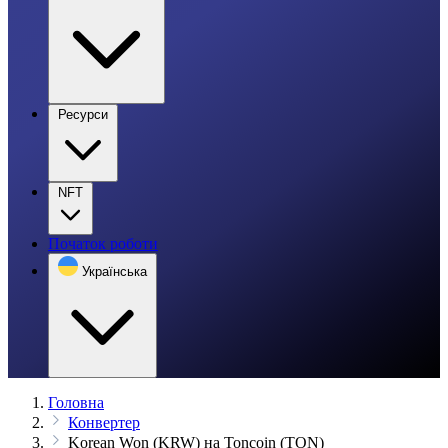
Ресурси
NFT
Початок роботи
Українська
Головна
Конвертер
Korean Won (KRW) на Toncoin (TON)