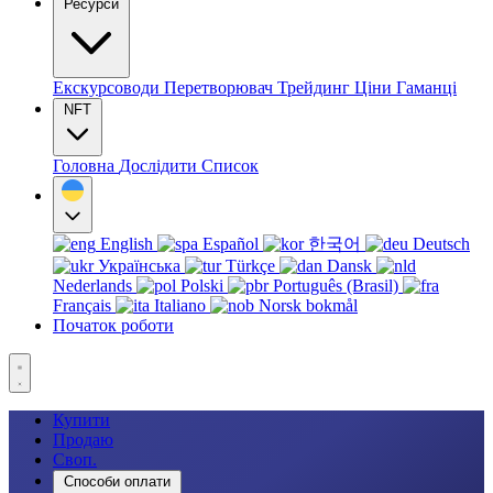
Ресурси
Екскурсоводи
Перетворювач
Трейдинг
Ціни
Гаманці
NFT
Головна
Дослідити
Список
English
Español
한국어
Deutsch
Українська
Türkçe
Dansk
Nederlands
Polski
Português (Brasil)
Français
Italiano
Norsk bokmål
Початок роботи
Купити
Продаю
Своп.
Способи оплати