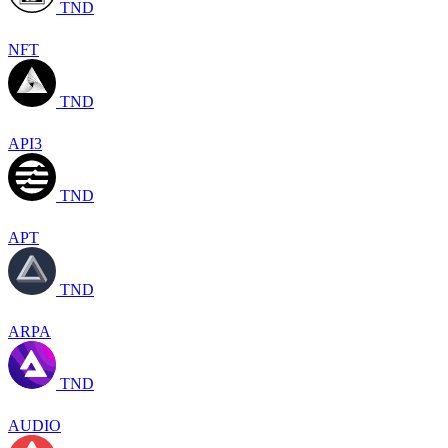
TND
NFT
TND
API3
TND
APT
TND
ARPA
TND
AUDIO