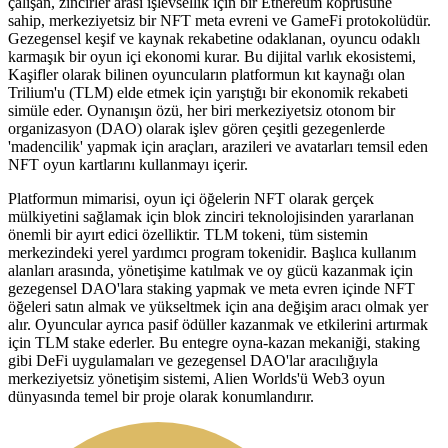
çalışan, zincirler arası işlevsellik için bir Ethereum köprüsüne
sahip, merkeziyetsiz bir NFT meta evreni ve GameFi protokolüdür.
Gezegensel keşif ve kaynak rekabetine odaklanan, oyuncu odaklı
karmaşık bir oyun içi ekonomi kurar. Bu dijital varlık ekosistemi,
Kaşifler olarak bilinen oyuncuların platformun kıt kaynağı olan
Trilium'u (TLM) elde etmek için yarıştığı bir ekonomik rekabeti
simüle eder. Oynanışın özü, her biri merkeziyetsiz otonom bir
organizasyon (DAO) olarak işlev gören çeşitli gezegenlerde
'madencilik' yapmak için araçları, arazileri ve avatarları temsil eden
NFT oyun kartlarını kullanmayı içerir.
Platformun mimarisi, oyun içi öğelerin NFT olarak gerçek
mülkiyetini sağlamak için blok zinciri teknolojisinden yararlanan
önemli bir ayırt edici özelliktir. TLM tokeni, tüm sistemin
merkezindeki yerel yardımcı program tokenidir. Başlıca kullanım
alanları arasında, yönetişime katılmak ve oy gücü kazanmak için
gezegensel DAO'lara staking yapmak ve meta evren içinde NFT
öğeleri satın almak ve yükseltmek için ana değişim aracı olmak yer
alır. Oyuncular ayrıca pasif ödüller kazanmak ve etkilerini artırmak
için TLM stake ederler. Bu entegre oyna-kazan mekaniği, staking
gibi DeFi uygulamaları ve gezegensel DAO'lar aracılığıyla
merkeziyetsiz yönetişim sistemi, Alien Worlds'ü Web3 oyun
dünyasında temel bir proje olarak konumlandırır.