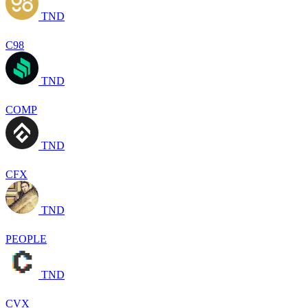
TND
C98
TND
COMP
TND
CFX
TND
PEOPLE
TND
CVX