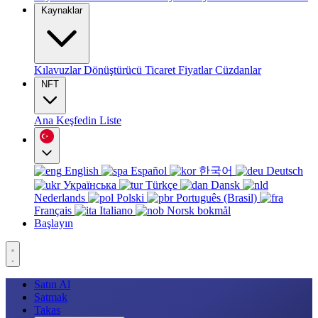
Kaynaklar
Kılavuzlar
Dönüştürücü
Ticaret
Fiyatlar
Cüzdanlar
NFT
Ana
Keşfedin
Liste
English
Español
한국어
Deutsch
Українська
Türkçe
Dansk
Nederlands
Polski
Português (Brasil)
Français
Italiano
Norsk bokmål
Başlayın
Satın Al
Satmak
Takas