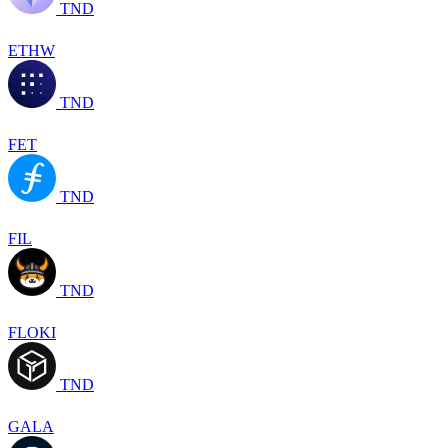
TND
ETHW
TND
FET
TND
FIL
TND
FLOKI
TND
GALA