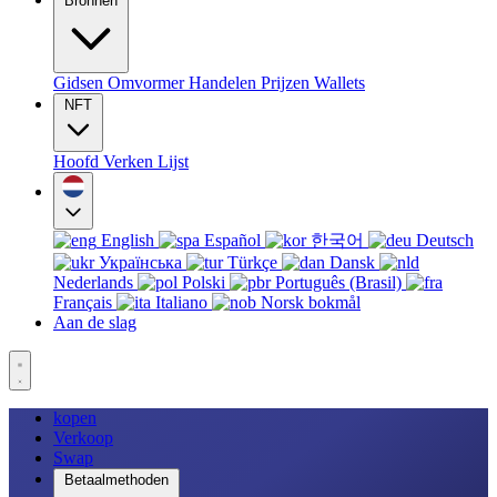
Bronnen
Gidsen
Omvormer
Handelen
Prijzen
Wallets
NFT
Hoofd
Verken
Lijst
English
Español
한국어
Deutsch
Українська
Türkçe
Dansk
Nederlands
Polski
Português (Brasil)
Français
Italiano
Norsk bokmål
Aan de slag
kopen
Verkoop
Swap
Betaalmethoden