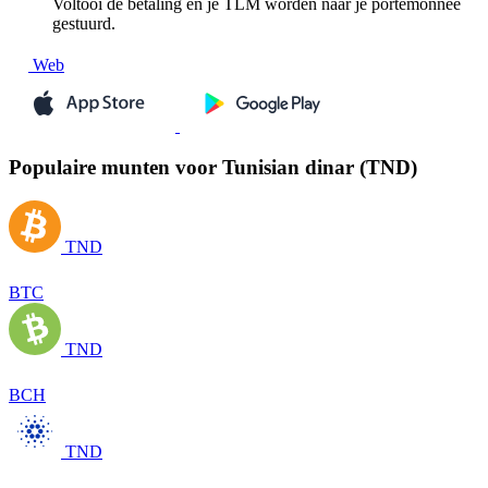
Voltooi de betaling en je TLM worden naar je portemonnee
gestuurd.
Web
Populaire munten voor Tunisian dinar (TND)
TND
BTC
TND
BCH
TND