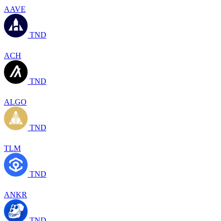
AAVE
TND
ACH
TND
ALGO
TND
TLM
TND
ANKR
TND