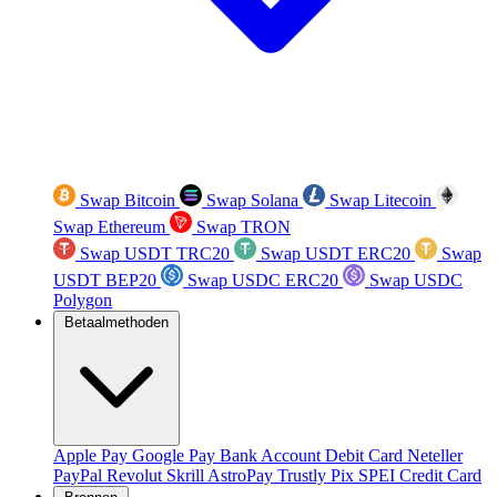
Swap Bitcoin
Swap Solana
Swap Litecoin
Swap Ethereum
Swap TRON
Swap USDT TRC20
Swap USDT ERC20
Swap
USDT BEP20
Swap USDC ERC20
Swap USDC
Polygon
Betaalmethoden
Apple Pay
Google Pay
Bank Account
Debit Card
Neteller
PayPal
Revolut
Skrill
AstroPay
Trustly
Pix
SPEI
Credit Card