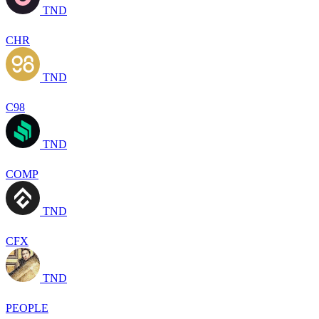
TND
CHR
TND
C98
TND
COMP
TND
CFX
TND
PEOPLE