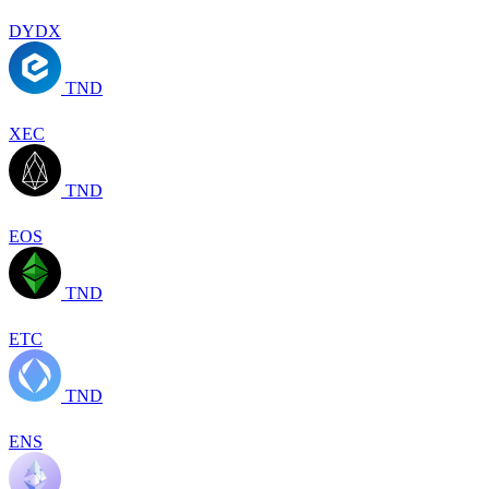
DYDX
TND
XEC
TND
EOS
TND
ETC
TND
ENS