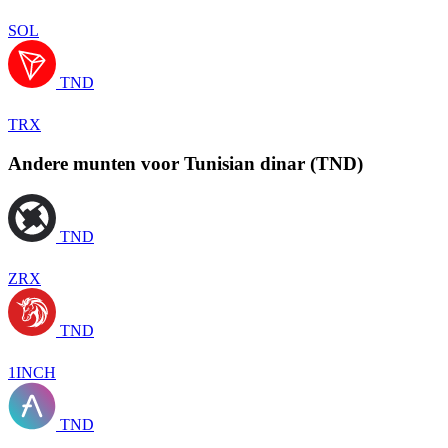
SOL
TND
TRX
Andere munten voor Tunisian dinar (TND)
TND
ZRX
TND
1INCH
TND