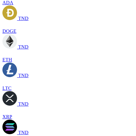
ADA
TND
DOGE
TND
ETH
TND
LTC
TND
XRP
TND