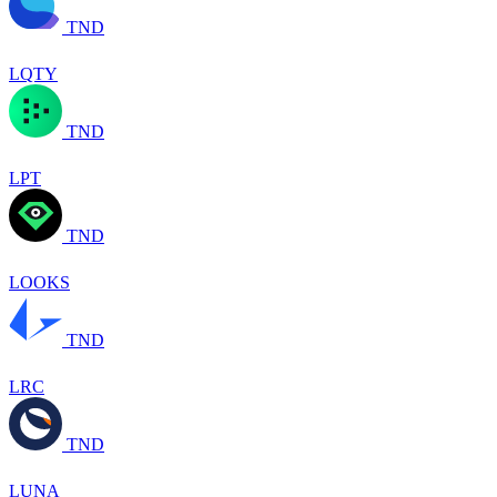
TND
LQTY
TND
LPT
TND
LOOKS
TND
LRC
TND
LUNA