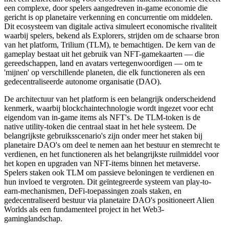
een complexe, door spelers aangedreven in-game economie die
gericht is op planetaire verkenning en concurrentie om middelen.
Dit ecosysteem van digitale activa simuleert economische rivaliteit
waarbij spelers, bekend als Explorers, strijden om de schaarse bron
van het platform, Trilium (TLM), te bemachtigen. De kern van de
gameplay bestaat uit het gebruik van NFT-gamekaarten — die
gereedschappen, land en avatars vertegenwoordigen — om te
'mijnen' op verschillende planeten, die elk functioneren als een
gedecentraliseerde autonome organisatie (DAO).
De architectuur van het platform is een belangrijk onderscheidend
kenmerk, waarbij blockchaintechnologie wordt ingezet voor echt
eigendom van in-game items als NFT's. De TLM-token is de
native utility-token die centraal staat in het hele systeem. De
belangrijkste gebruiksscenario's zijn onder meer het staken bij
planetaire DAO's om deel te nemen aan het bestuur en stemrecht te
verdienen, en het functioneren als het belangrijkste ruilmiddel voor
het kopen en upgraden van NFT-items binnen het metaverse.
Spelers staken ook TLM om passieve beloningen te verdienen en
hun invloed te vergroten. Dit geïntegreerde systeem van play-to-
earn-mechanismen, DeFi-toepassingen zoals staken, en
gedecentraliseerd bestuur via planetaire DAO's positioneert Alien
Worlds als een fundamenteel project in het Web3-
gaminglandschap.