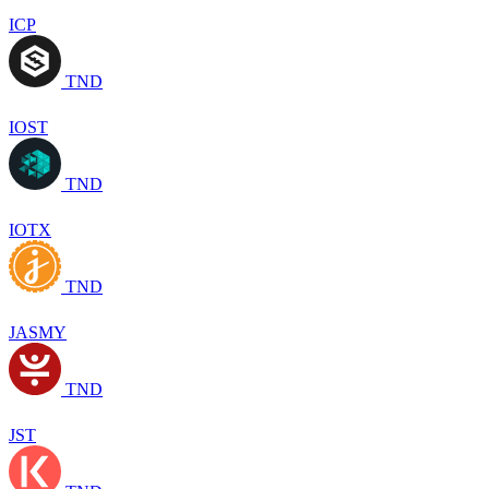
ICP
TND
IOST
TND
IOTX
TND
JASMY
TND
JST