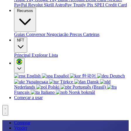
PayPal
Revolut
Skrill
AstroPay
Trustly
Pix
SPEI
Credit Card
Recursos
Guias
Conversor
Negociação
Preços
Carteiras
NFT
Principal
Explorar
Lista
English
Español
한국어
Deutsch
Українська
Türkçe
Dansk
Nederlands
Polski
Português (Brasil)
Français
Italiano
Norsk bokmål
Começar a usar
Comprar
Vender