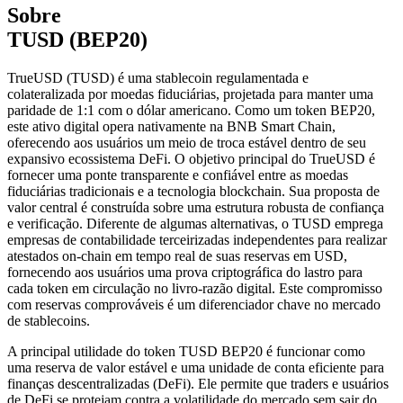
Sobre
TUSD (BEP20)
TrueUSD (TUSD) é uma stablecoin regulamentada e
colateralizada por moedas fiduciárias, projetada para manter uma
paridade de 1:1 com o dólar americano. Como um token BEP20,
este ativo digital opera nativamente na BNB Smart Chain,
oferecendo aos usuários um meio de troca estável dentro de seu
expansivo ecossistema DeFi. O objetivo principal do TrueUSD é
fornecer uma ponte transparente e confiável entre as moedas
fiduciárias tradicionais e a tecnologia blockchain. Sua proposta de
valor central é construída sobre uma estrutura robusta de confiança
e verificação. Diferente de algumas alternativas, o TUSD emprega
empresas de contabilidade terceirizadas independentes para realizar
atestados on-chain em tempo real de suas reservas em USD,
fornecendo aos usuários uma prova criptográfica do lastro para
cada token em circulação no livro-razão digital. Este compromisso
com reservas comprováveis é um diferenciador chave no mercado
de stablecoins.
A principal utilidade do token TUSD BEP20 é funcionar como
uma reserva de valor estável e uma unidade de conta eficiente para
finanças descentralizadas (DeFi). Ele permite que traders e usuários
de DeFi se protejam contra a volatilidade do mercado sem sair do