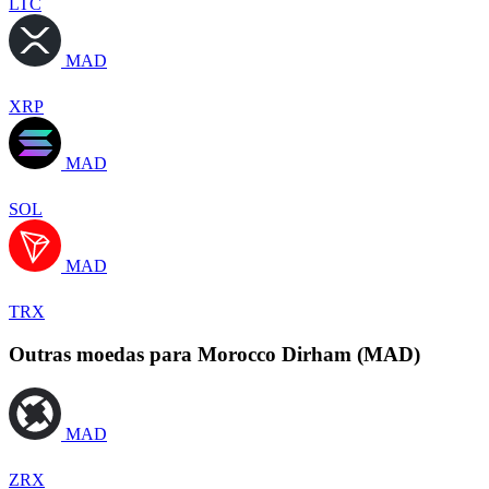
LTC
MAD
XRP
MAD
SOL
MAD
TRX
Outras moedas para Morocco Dirham (MAD)
MAD
ZRX