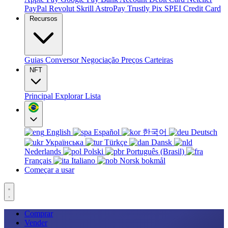
PayPal
Revolut
Skrill
AstroPay
Trustly
Pix
SPEI
Credit Card
Recursos
Guias
Conversor
Negociação
Preços
Carteiras
NFT
Principal
Explorar
Lista
English
Español
한국어
Deutsch
Українська
Türkçe
Dansk
Nederlands
Polski
Português (Brasil)
Français
Italiano
Norsk bokmål
Começar a usar
Comprar
Vender