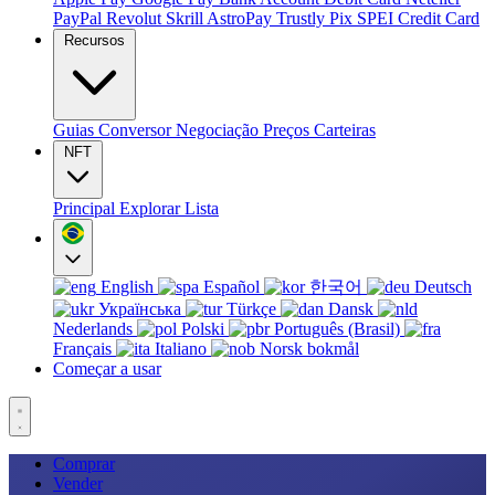
PayPal
Revolut
Skrill
AstroPay
Trustly
Pix
SPEI
Credit Card
Recursos
Guias
Conversor
Negociação
Preços
Carteiras
NFT
Principal
Explorar
Lista
English
Español
한국어
Deutsch
Українська
Türkçe
Dansk
Nederlands
Polski
Português (Brasil)
Français
Italiano
Norsk bokmål
Começar a usar
Comprar
Vender