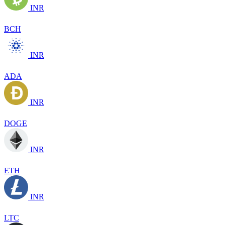
INR
BCH
INR
ADA
INR
DOGE
INR
ETH
INR
LTC