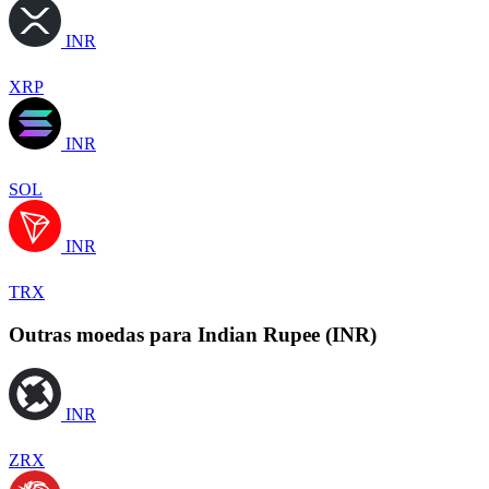
INR
XRP
INR
SOL
INR
TRX
Outras moedas para Indian Rupee (INR)
INR
ZRX