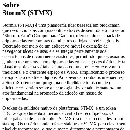
Sobre
StormX (STMX)
StormX (STMX) é uma plataforma líder baseada em blockchain
que revoluciona as compras online através de seu modelo inovador
"Shop-to-Earn" (Compre para Ganhar), oferecendo cashback de
criptomoedas em compras de milhares de lojas parceiras globais.
Operando por meio de um aplicativo móvel e extensão de
navegador fáceis de usar, ela se integra perfeitamente aos
ecossistemas de e-commerce existentes, permitindo que os usuários
ganhem recompensas em criptomoedas em seus gastos diários. Esta
plataforma de ativos digitais atua como uma ponte entre o varejo
tradicional e o crescente espaço da Web3, simplificando o processo
de aquisição de ativos digitais. Ao alavancar contratos inteligentes,
a StormX oferece um programa de fidelidade transparente e
eficiente construído sobre a tecnologia blockchain, tornando-a um
ator fundamental na promoção da adoção em massa de
criptomoedas.
O token de utilidade nativo da plataforma, STMX, é um token
ERC-20 que alimenta a mecânica central de recompensas. O
principal caso de uso do token STMX é seu sistema de adesão por
staking. Os usuários podem fazer staking de STMX para elevar seu
nível de recompensa, o que aumenta diretamente a porcentagem de