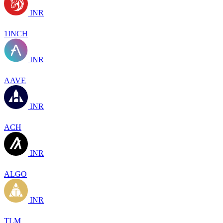
INR
1INCH
INR
AAVE
INR
ACH
INR
ALGO
INR
TLM