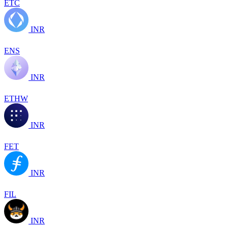
ETC
INR
ENS
INR
ETHW
INR
FET
INR
FIL
INR