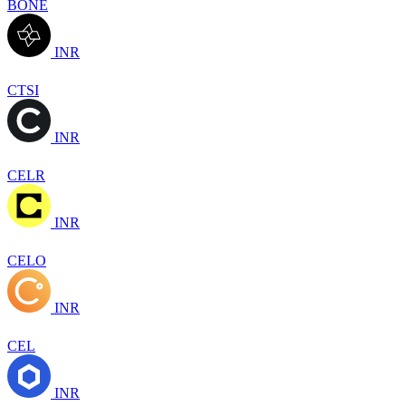
BONE
INR
CTSI
INR
CELR
INR
CELO
INR
CEL
INR