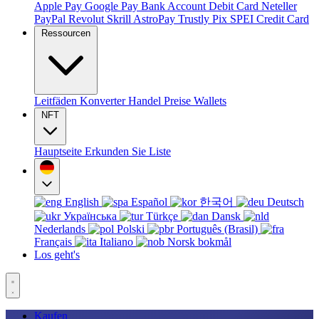
Apple Pay
Google Pay
Bank Account
Debit Card
Neteller
PayPal
Revolut
Skrill
AstroPay
Trustly
Pix
SPEI
Credit Card
Ressourcen
Leitfäden
Konverter
Handel
Preise
Wallets
NFT
Hauptseite
Erkunden Sie
Liste
English
Español
한국어
Deutsch
Українська
Türkçe
Dansk
Nederlands
Polski
Português (Brasil)
Français
Italiano
Norsk bokmål
Los geht's
Kaufen