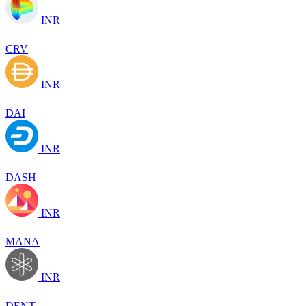
INR
CRV
INR
DAI
INR
DASH
INR
MANA
INR
DENT