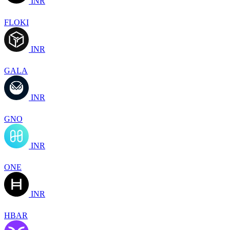
INR
FLOKI
INR
GALA
INR
GNO
INR
ONE
INR
HBAR