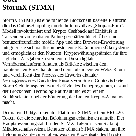
StormX (STMX)
StormX (STMX) ist eine führende Blockchain-basierte Plattform,
die das Online-Shopping durch ihr innovatives „Shop-to-Earn“-
Modell revolutioniert und Krypto-Cashback auf Einkäufe in
Tausenden von globalen Partnergeschäften bietet. Über eine
benutzerfreundliche mobile App und eine Browser-Erweiterung
integriert sie sich nahtlos in bestehende E-Commerce-Ökosysteme
und ermöglicht es den Nutzern, Kryptowährungsprämien für ihre
täglichen Ausgaben zu verdienen. Diese digitale
Vermögensplattform fungiert als Brücke zwischen dem
traditionellen Einzelhandel und dem aufstrebenden Web3-Raum
und vereinfacht den Prozess des Erwerbs digitaler
Vermögenswerte. Durch den Einsatz von Smart Contracts bietet
StormX ein transparentes und effizientes Treueprogramm, das auf
der Blockchain-Technologie aufbaut und es zu einem
Schlüsselakteur bei der Förderung der breiten Krypto-Annahme
macht.
Der native Utility-Token der Plattform, STMX, ist ein ERC-20-
Token, der die zentralen Belohnungsmechanismen antreibt. Der
Hauptanwendungsfall für den STMX-Token ist sein Staking-
Mitgliedschaftssystem. Benutzer können STMX staken, um ihre
Belohnungsstufe zu erhöhen, was den Prozentsatz des Krypto-