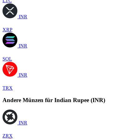
LTC
INR
XRP
INR
SOL
INR
TRX
Andere Münzen für Indian Rupee (INR)
INR
ZRX