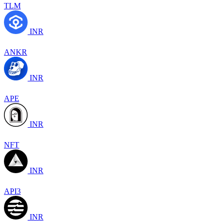
TLM
INR
ANKR
INR
APE
INR
NFT
INR
API3
INR