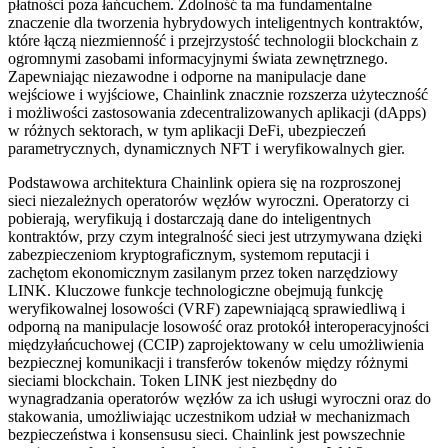
płatności poza łańcuchem. Zdolność ta ma fundamentalne
znaczenie dla tworzenia hybrydowych inteligentnych kontraktów,
które łączą niezmienność i przejrzystość technologii blockchain z
ogromnymi zasobami informacyjnymi świata zewnętrznego.
Zapewniając niezawodne i odporne na manipulacje dane
wejściowe i wyjściowe, Chainlink znacznie rozszerza użyteczność
i możliwości zastosowania zdecentralizowanych aplikacji (dApps)
w różnych sektorach, w tym aplikacji DeFi, ubezpieczeń
parametrycznych, dynamicznych NFT i weryfikowalnych gier.
Podstawowa architektura Chainlink opiera się na rozproszonej
sieci niezależnych operatorów węzłów wyroczni. Operatorzy ci
pobierają, weryfikują i dostarczają dane do inteligentnych
kontraktów, przy czym integralność sieci jest utrzymywana dzięki
zabezpieczeniom kryptograficznym, systemom reputacji i
zachętom ekonomicznym zasilanym przez token narzędziowy
LINK. Kluczowe funkcje technologiczne obejmują funkcję
weryfikowalnej losowości (VRF) zapewniającą sprawiedliwą i
odporną na manipulacje losowość oraz protokół interoperacyjności
międzyłańcuchowej (CCIP) zaprojektowany w celu umożliwienia
bezpiecznej komunikacji i transferów tokenów między różnymi
sieciami blockchain. Token LINK jest niezbędny do
wynagradzania operatorów węzłów za ich usługi wyroczni oraz do
stakowania, umożliwiając uczestnikom udział w mechanizmach
bezpieczeństwa i konsensusu sieci. Chainlink jest powszechnie