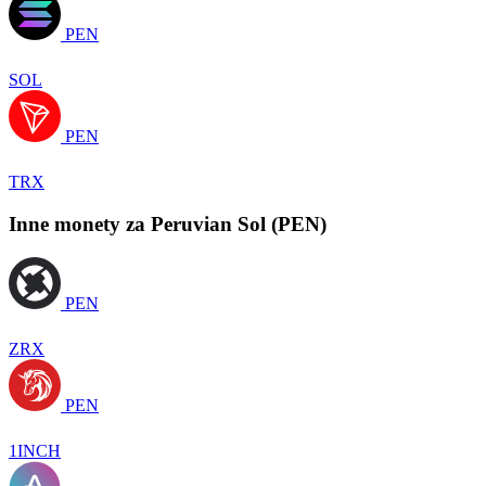
PEN
SOL
PEN
TRX
Inne monety za Peruvian Sol (PEN)
PEN
ZRX
PEN
1INCH