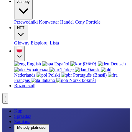
Zasoby
Przewodniki
Konwerter
Handel
Ceny
Portfele
NFT
Główny
Eksploruj
Lista
English
Español
한국어
Deutsch
Українська
Türkçe
Dansk
Nederlands
Polski
Português (Brasil)
Français
Italiano
Norsk bokmål
Rozpocznij
Kup
Sprzedaż
Zamiana
Metody płatności