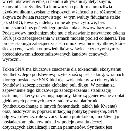
w celu ułatwienia emisji i handlu aktywami syntetycznymi,
znanymi jako Synths. Ta innowacyjna platforma umożliwia
użytkownikom uzyskanie ekspozycji w łańcuchu na różnorodne
aktywa ze świata rzeczywistego, w tym waluty fiducjarne (takie
jak sUSD), towary, indeksy i inne aktywa cyfrowe, bez
konieczności bezpośredniego posiadania aktywów bazowych.
Podstawowy mechanizm obejmuje obstawianie natywnego tokena
SNX jako zabezpieczenia w ramach modelu pooled collateral. Ten
proces stakingu zabezpiecza sieć i umożliwia bicie Synthów, które
śledzą cenę swoich odpowiedników w świecie rzeczywistym za
pośrednictwem zdecentralizowanych kanałów cenowych
wyroczni.
Token SNX ma kluczowe znaczenie dla tokenomiki ekosystemu
Synthetix. Jego podstawową użytecznością jest staking, w ramach
którego posiadacze SNX blokują swoje tokeny w celu wybicia
Synthów i zabezpieczenia globalnej puli długu. W zamian za
zapewnienie tego kluczowego zabezpieczenia i stabilizację
systemu, stakerzy otrzymują nagrody, które są generowane z opłat
giełdowych płaconych przez traderów na platformie
Synthetix.exchange (i innych frontendach, takich jak Kwenta)
oraz, historycznie, poprzez inflacyjną politykę pieniężną. SNX
odgrywa również rolę w zarządzaniu protokołem, umożliwiając
posiadaczom tokenów udział w podejmowaniu decyzji
dotyczących aktualizacji i zmian parametrów. Synthetix jest