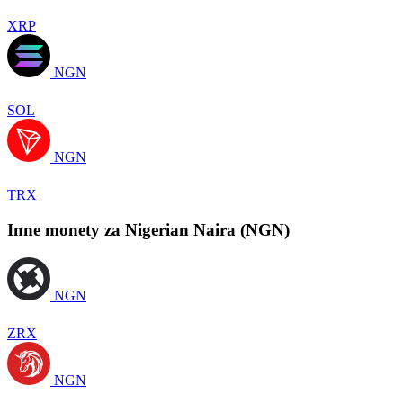
XRP
NGN
SOL
NGN
TRX
Inne monety za Nigerian Naira (NGN)
NGN
ZRX
NGN