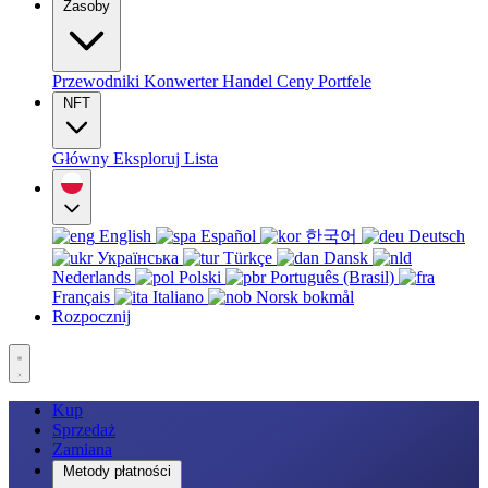
Zasoby
Przewodniki
Konwerter
Handel
Ceny
Portfele
NFT
Główny
Eksploruj
Lista
English
Español
한국어
Deutsch
Українська
Türkçe
Dansk
Nederlands
Polski
Português (Brasil)
Français
Italiano
Norsk bokmål
Rozpocznij
Kup
Sprzedaż
Zamiana
Metody płatności