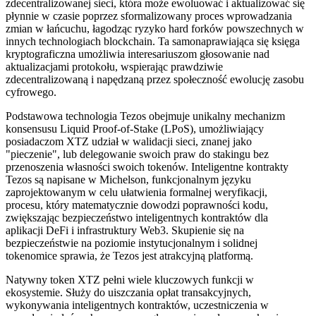
zdecentralizowanej sieci, która może ewoluować i aktualizować się
płynnie w czasie poprzez sformalizowany proces wprowadzania
zmian w łańcuchu, łagodząc ryzyko hard forków powszechnych w
innych technologiach blockchain. Ta samonaprawiająca się księga
kryptograficzna umożliwia interesariuszom głosowanie nad
aktualizacjami protokołu, wspierając prawdziwie
zdecentralizowaną i napędzaną przez społeczność ewolucję zasobu
cyfrowego.
Podstawowa technologia Tezos obejmuje unikalny mechanizm
konsensusu Liquid Proof-of-Stake (LPoS), umożliwiający
posiadaczom XTZ udział w walidacji sieci, znanej jako
"pieczenie", lub delegowanie swoich praw do stakingu bez
przenoszenia własności swoich tokenów. Inteligentne kontrakty
Tezos są napisane w Michelson, funkcjonalnym języku
zaprojektowanym w celu ułatwienia formalnej weryfikacji,
procesu, który matematycznie dowodzi poprawności kodu,
zwiększając bezpieczeństwo inteligentnych kontraktów dla
aplikacji DeFi i infrastruktury Web3. Skupienie się na
bezpieczeństwie na poziomie instytucjonalnym i solidnej
tokenomice sprawia, że Tezos jest atrakcyjną platformą.
Natywny token XTZ pełni wiele kluczowych funkcji w
ekosystemie. Służy do uiszczania opłat transakcyjnych,
wykonywania inteligentnych kontraktów, uczestniczenia w