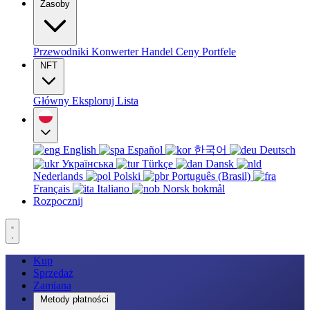
Zasoby
Przewodniki
Konwerter
Handel
Ceny
Portfele
NFT
Główny
Eksploruj
Lista
English
Español
한국어
Deutsch
Українська
Türkçe
Dansk
Nederlands
Polski
Português (Brasil)
Français
Italiano
Norsk bokmål
Rozpocznij
Kup
Sprzedaż
Zamiana
Metody płatności