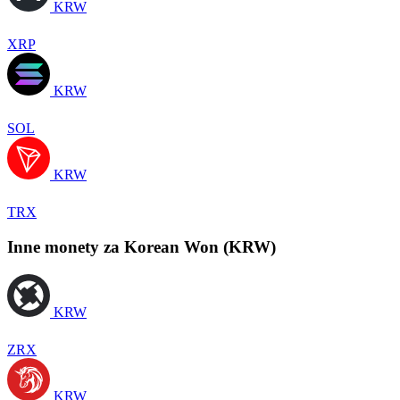
KRW
XRP
KRW
SOL
KRW
TRX
Inne monety za Korean Won (KRW)
KRW
ZRX
KRW