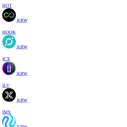
HOT
KRW
HOOK
KRW
ICX
KRW
ILV
KRW
IMX
KRW