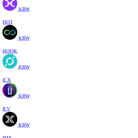
KRW
HOT
KRW
HOOK
KRW
ICX
KRW
ILV
KRW
IMX