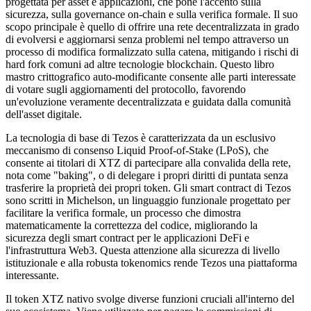
progettata per asset e applicazioni, che pone l'accento sulla
sicurezza, sulla governance on-chain e sulla verifica formale. Il suo
scopo principale è quello di offrire una rete decentralizzata in grado
di evolversi e aggiornarsi senza problemi nel tempo attraverso un
processo di modifica formalizzato sulla catena, mitigando i rischi di
hard fork comuni ad altre tecnologie blockchain. Questo libro
mastro crittografico auto-modificante consente alle parti interessate
di votare sugli aggiornamenti del protocollo, favorendo
un'evoluzione veramente decentralizzata e guidata dalla comunità
dell'asset digitale.
La tecnologia di base di Tezos è caratterizzata da un esclusivo
meccanismo di consenso Liquid Proof-of-Stake (LPoS), che
consente ai titolari di XTZ di partecipare alla convalida della rete,
nota come "baking", o di delegare i propri diritti di puntata senza
trasferire la proprietà dei propri token. Gli smart contract di Tezos
sono scritti in Michelson, un linguaggio funzionale progettato per
facilitare la verifica formale, un processo che dimostra
matematicamente la correttezza del codice, migliorando la
sicurezza degli smart contract per le applicazioni DeFi e
l'infrastruttura Web3. Questa attenzione alla sicurezza di livello
istituzionale e alla robusta tokenomics rende Tezos una piattaforma
interessante.
Il token XTZ nativo svolge diverse funzioni cruciali all'interno del