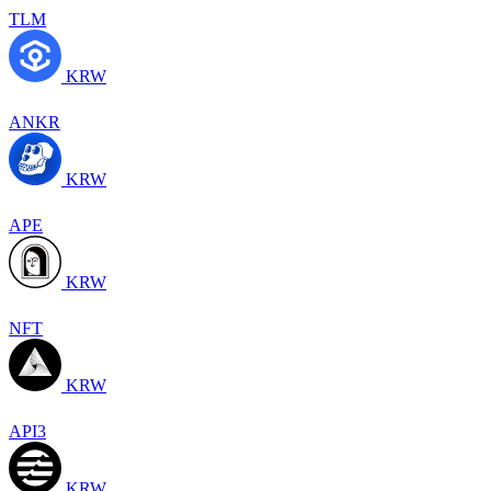
TLM
KRW
ANKR
KRW
APE
KRW
NFT
KRW
API3
KRW