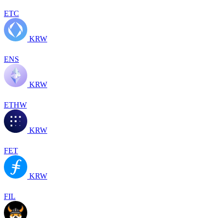
ETC
KRW
ENS
KRW
ETHW
KRW
FET
KRW
FIL