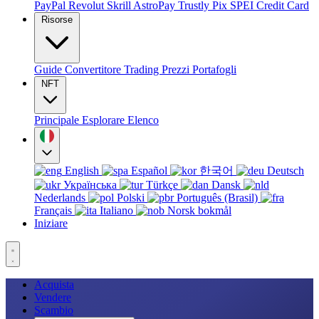
PayPal
Revolut
Skrill
AstroPay
Trustly
Pix
SPEI
Credit Card
Risorse
Guide
Convertitore
Trading
Prezzi
Portafogli
NFT
Principale
Esplorare
Elenco
English
Español
한국어
Deutsch
Українська
Türkçe
Dansk
Nederlands
Polski
Português (Brasil)
Français
Italiano
Norsk bokmål
Iniziare
Acquista
Vendere
Scambio