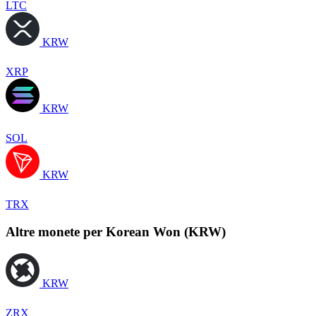
LTC
KRW
XRP
KRW
SOL
KRW
TRX
Altre monete per Korean Won (KRW)
KRW
ZRX