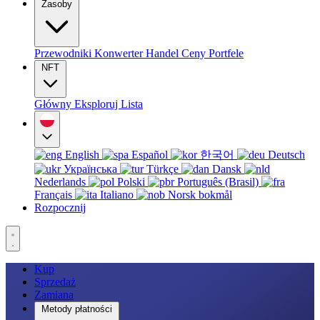
Zasoby
Przewodniki
Konwerter
Handel
Ceny
Portfele
NFT
Główny
Eksploruj
Lista
English
Español
한국어
Deutsch
Українська
Türkçe
Dansk
Nederlands
Polski
Português (Brasil)
Français
Italiano
Norsk bokmål
Rozpocznij
Kup
Sprzedaż
Zamiana
Metody płatności