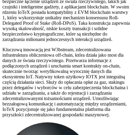
bezpieczne łączenie urządzeń ze świata rzeczywistego, takich jak
czujniki i inteligentne gadżety, z aplikacjami blockchain. W swoim
rdzeniu IoTeX posiada kompatybilny z EVM blockchain warstwy
1, który wykorzystuje unikalny mechanizm konsensusu Roll-
Delegated Proof of Stake (Roll-DPoS). Taka konstrukcja zapewnia
wysoką skalowalność, niskie koszty transakcji i solidne
bezpieczeństwo kryptograficzne, które są niezbędne do
zarządzania milionami jednoczesnych interakcji urządzeń.
Kluczową innowacją jest W3bstream, zdecentralizowana
infrastruktura obliczeniowa off-chain, która działa jako most dla
danych ze świata rzeczywistego. Przetwarza informacje z
podłączonych urządzeń i uruchamia smart kontrakty on-chain,
skutecznie tworząc weryfikowalną wyrocznię danych dla
ekosystemu IoT. Natywny token użytkowy IOTX jest integralną
częścią działania sieci. Służy do opłacania opłat za gaz, stakingu
przez delegatów i wyborców w celu zabezpieczenia blockchaina i
udziału w zarządzaniu, a także do rejestracji i zarządzania
zdecentralizowanymi tożsamościami urządzeń. Umożliwiając
bezzałogową komunikację i automatyzację między urządzeniami,
IoTeX pozycjonuje się jako fundamentalna platforma dla
przyszłości zdecentralizowanej gospodarki maszynowej.