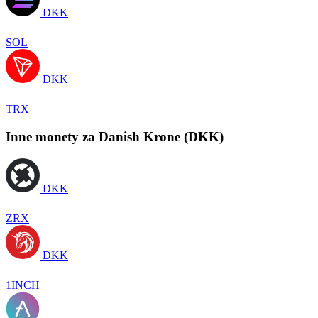
DKK
SOL
DKK
TRX
Inne monety za Danish Krone (DKK)
DKK
ZRX
DKK
1INCH