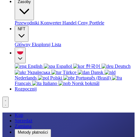
Zasoby
Przewodniki
Konwerter
Handel
Ceny
Portfele
NFT
Główny
Eksploruj
Lista
English
Español
한국어
Deutsch
Українська
Türkçe
Dansk
Nederlands
Polski
Português (Brasil)
Français
Italiano
Norsk bokmål
Rozpocznij
Kup
Sprzedaż
Zamiana
Metody płatności