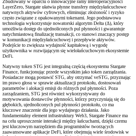
Zbudowany w oparciu o innowacyjne ramy interoperacyjności
LayerZero, Stargate ułatwia płynne transfery międzyłańcuchowe
natywnych aktywów cyfrowych, eliminując złożoność i ryzyko
często związane z opakowanymi tokenami. Jego podstawowa
technologia wykorzystuje nowatorski algorytm Delta (Δ), który
umożliwia dostęp do ujednoliconych pul płynności i gwarantuje
natychmiastową finalizację transakcji, co stanowi znaczący postęp
w komunikacji międzyłańcuchowej i przepływie aktywów.
Podejście to zwiększa wydajność kapitałową i wygodę
użytkownika w rozwijającym się wielołańcuchowym ekosystemie
DeFi.
Natywny token STG jest integralną częścią ekosystemu Stargate
Finance, funkcjonując przede wszystkim jako token zarządzania.
Posiadacze mogą postawić STG, aby otrzymać veSTG, przyznając
im prawo głosu w sprawie aktualizacji protokołu, dostosowań
parametrów i alokacji emisji do różnych pul płynności. Poza
zarządzaniem, STG jest również wykorzystywany do
motywowania dostawców płynności, którzy przyczyniają się do
głębokich, ujednoliconych pul płynności protokołu, co ma
kluczowe znaczenie dla jego wydajnego działania. Jako
fundamentalny element infrastruktury Web3, Stargate Finance ma
na celu uproszczenie interakcji między łańcuchami, dzięki czemu
jest kluczowym narzędziem dla programistów tworzących
zaawansowane aplikacje DeFi, które obejmują wiele środowisk w