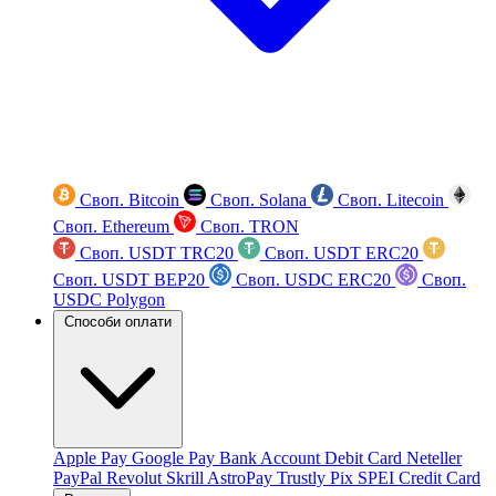
Своп. Bitcoin
Своп. Solana
Своп. Litecoin
Своп. Ethereum
Своп. TRON
Своп. USDT TRC20
Своп. USDT ERC20
Своп. USDT BEP20
Своп. USDC ERC20
Своп.
USDC Polygon
Способи оплати
Apple Pay
Google Pay
Bank Account
Debit Card
Neteller
PayPal
Revolut
Skrill
AstroPay
Trustly
Pix
SPEI
Credit Card