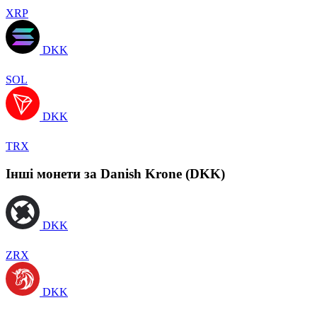
XRP
DKK
SOL
DKK
TRX
Інші монети за Danish Krone (DKK)
DKK
ZRX
DKK