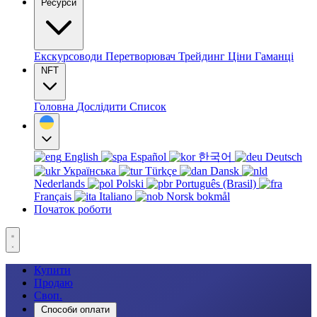
Ресурси
Екскурсоводи
Перетворювач
Трейдинг
Ціни
Гаманці
NFT
Головна
Дослідити
Список
English
Español
한국어
Deutsch
Українська
Türkçe
Dansk
Nederlands
Polski
Português (Brasil)
Français
Italiano
Norsk bokmål
Початок роботи
Купити
Продаю
Своп.
Способи оплати