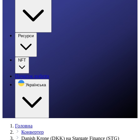
Ресурси
NFT
Початок роботи
Українська
Головна
Конвертер
Danish Krone (DKK) на Stargate Finance (STG)