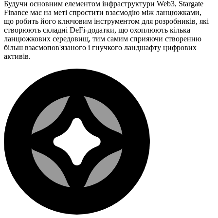
Будучи основним елементом інфраструктури Web3, Stargate
Finance має на меті спростити взаємодію між ланцюжками,
що робить його ключовим інструментом для розробників, які
створюють складні DeFi-додатки, що охоплюють кілька
ланцюжкових середовищ, тим самим сприяючи створенню
більш взаємопов'язаного і гнучкого ландшафту цифрових
активів.