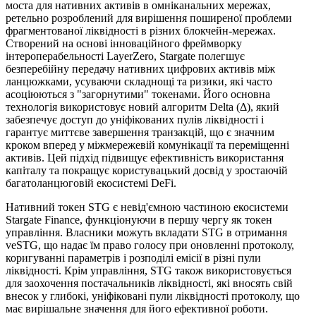
моста для нативних активів в омніканальних мережах,
ретельно розроблений для вирішення поширеної проблеми
фрагментованої ліквідності в різних блокчейн-мережах.
Створений на основі інноваційного фреймворку
інтероперабельності LayerZero, Stargate полегшує
безперебійну передачу нативних цифрових активів між
ланцюжками, усуваючи складнощі та ризики, які часто
асоціюються з "загорнутими" токенами. Його основна
технологія використовує новий алгоритм Delta (Δ), який
забезпечує доступ до уніфікованих пулів ліквідності і
гарантує миттєве завершення транзакцій, що є значним
кроком вперед у міжмережевій комунікації та переміщенні
активів. Цей підхід підвищує ефективність використання
капіталу та покращує користувацький досвід у зростаючій
багатоланцюговій екосистемі DeFi.
Нативний токен STG є невід'ємною частиною екосистеми
Stargate Finance, функціонуючи в першу чергу як токен
управління. Власники можуть вкладати STG в отримання
veSTG, що надає їм право голосу при оновленні протоколу,
коригуванні параметрів і розподілі емісії в різні пули
ліквідності. Крім управління, STG також використовується
для заохочення постачальників ліквідності, які вносять свій
внесок у глибокі, уніфіковані пули ліквідності протоколу, що
має вирішальне значення для його ефективної роботи.