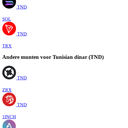
TND
SOL
TND
TRX
Andere munten voor Tunisian dinar (TND)
TND
ZRX
TND
1INCH