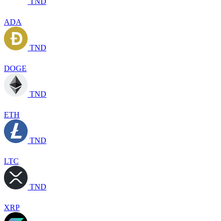
TND
ADA
TND
DOGE
TND
ETH
TND
LTC
TND
XRP