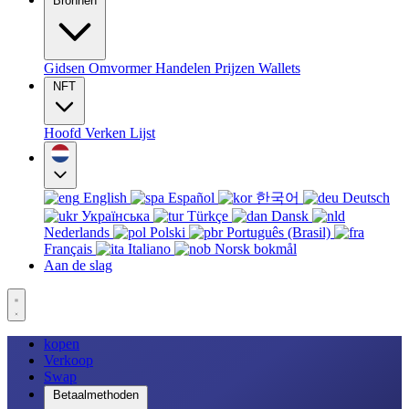
Bronnen
Gidsen
Omvormer
Handelen
Prijzen
Wallets
NFT
Hoofd
Verken
Lijst
English
Español
한국어
Deutsch
Українська
Türkçe
Dansk
Nederlands
Polski
Português (Brasil)
Français
Italiano
Norsk bokmål
Aan de slag
kopen
Verkoop
Swap
Betaalmethoden