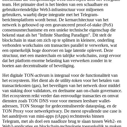
team. Het primaire doel is het bieden van een schaalbare en
gebruiksvriendelijke Web3-infrastructuur voor miljoenen
gebruikers, waarbij diepe integratie met het Telegram-
berichtenplatform wordt benut. De kernarchitectuur van het
netwerk is gebouwd op een geavanceerd proof-of-stake (PoS)
consensusmechanisme en een unieke technische eigenschap die
bekend staat als het "Infinite Sharding Paradigm". Dit stelt de
blockchain in staat om zich op te splitsen in kleinere, onderling
verbonden workchains om transacties parallel te verwerken, wat
een opmerkelijk hoge doorvoer en lage latentie oplevert. Deze
structuur, met een masterchain en talrijke workchains, zorgt ervoor
dat het platform enorme belasting kan verwerken zonder in te
boeten aan decentralisatie of beveiliging.
Het digitale TON-activum is integraal voor de functionaliteit van
het ecosysteem. Het dient als de utility-token voor het betalen van
transactiekosten (gas), het beveiligen van het netwerk door middel
van staking door validators, en deelname aan on-chain governance.
Het ecosysteem reikt verder dan eenvoudige transacties en omvat
diensten zoals TON DNS voor voor mensen leesbare wallet-
adressen, TON Storage for gedecentraliseerde dataopslag, en de
TON Proxy voor netwerkprivacy. De meest opvallende use case is
het aandrijven van mini-apps (tApps) rechtstreeks binnen
Telegram, met als doel een naadloze brug te slaan tussen Web2- en
Web3-applicaties en blockchain-technologie toegankelijk te maken