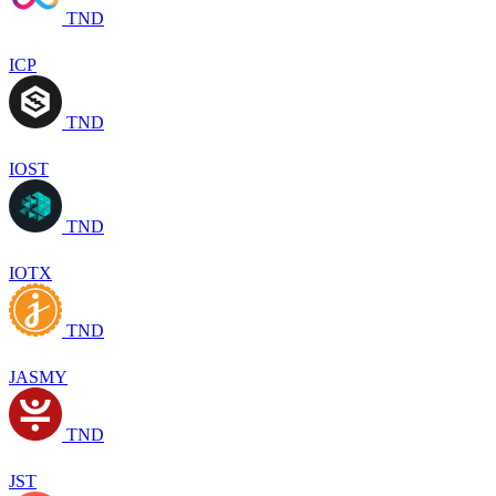
TND
ICP
TND
IOST
TND
IOTX
TND
JASMY
TND
JST