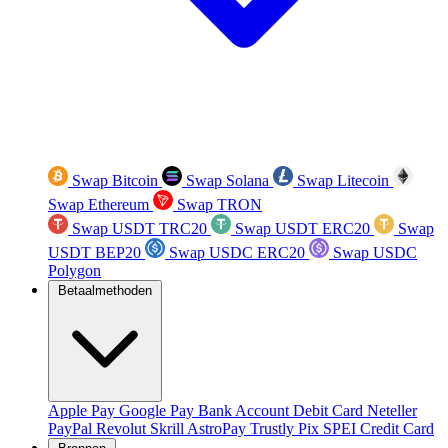
Swap Bitcoin
Swap Solana
Swap Litecoin
Swap Ethereum
Swap TRON
Swap USDT TRC20
Swap USDT ERC20
Swap
USDT BEP20
Swap USDC ERC20
Swap USDC
Polygon
Betaalmethoden
Apple Pay
Google Pay
Bank Account
Debit Card
Neteller
PayPal
Revolut
Skrill
AstroPay
Trustly
Pix
SPEI
Credit Card