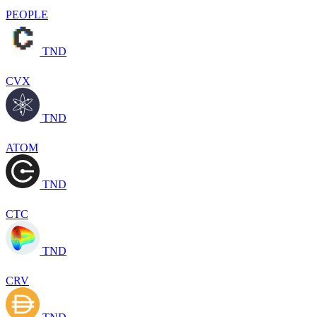
PEOPLE
TND
CVX
TND
ATOM
TND
CTC
TND
CRV