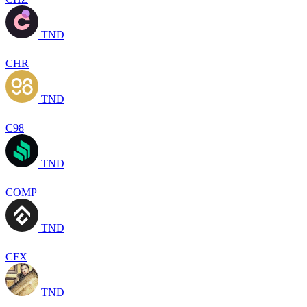
TND
CHR
TND
C98
TND
COMP
TND
CFX
TND