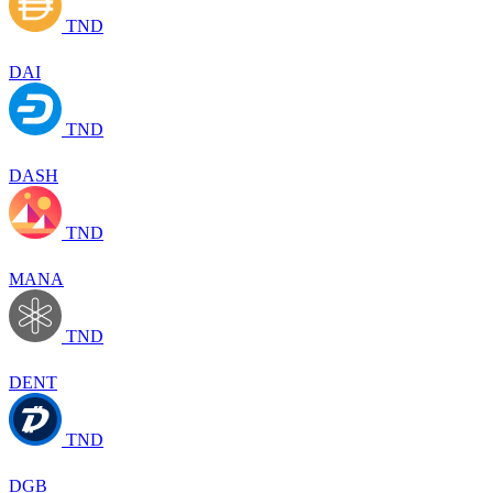
TND
DAI
TND
DASH
TND
MANA
TND
DENT
TND
DGB