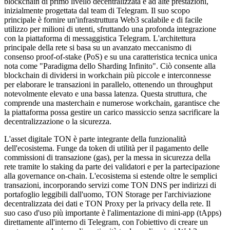
blockchain di primo livello decentralizzata e ad alte prestazioni,
inizialmente progettata dal team di Telegram. Il suo scopo
principale è fornire un'infrastruttura Web3 scalabile e di facile
utilizzo per milioni di utenti, sfruttando una profonda integrazione
con la piattaforma di messaggistica Telegram. L'architettura
principale della rete si basa su un avanzato meccanismo di
consenso proof-of-stake (PoS) e su una caratteristica tecnica unica
nota come "Paradigma dello Sharding Infinito". Ciò consente alla
blockchain di dividersi in workchain più piccole e interconnesse
per elaborare le transazioni in parallelo, ottenendo un throughput
notevolmente elevato e una bassa latenza. Questa struttura, che
comprende una masterchain e numerose workchain, garantisce che
la piattaforma possa gestire un carico massiccio senza sacrificare la
decentralizzazione o la sicurezza.
L'asset digitale TON è parte integrante della funzionalità
dell'ecosistema. Funge da token di utilità per il pagamento delle
commissioni di transazione (gas), per la messa in sicurezza della
rete tramite lo staking da parte dei validatori e per la partecipazione
alla governance on-chain. L'ecosistema si estende oltre le semplici
transazioni, incorporando servizi come TON DNS per indirizzi di
portafoglio leggibili dall'uomo, TON Storage per l'archiviazione
decentralizzata dei dati e TON Proxy per la privacy della rete. Il
suo caso d'uso più importante è l'alimentazione di mini-app (tApps)
direttamente all'interno di Telegram, con l'obiettivo di creare un