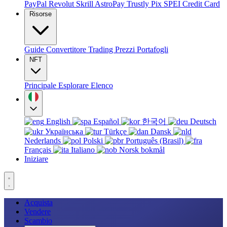
PayPal
Revolut
Skrill
AstroPay
Trustly
Pix
SPEI
Credit Card
Risorse
Guide
Convertitore
Trading
Prezzi
Portafogli
NFT
Principale
Esplorare
Elenco
English
Español
한국어
Deutsch
Українська
Türkçe
Dansk
Nederlands
Polski
Português (Brasil)
Français
Italiano
Norsk bokmål
Iniziare
Acquista
Vendere
Scambio