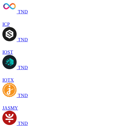
TND
ICP
TND
IOST
TND
IOTX
TND
JASMY
TND