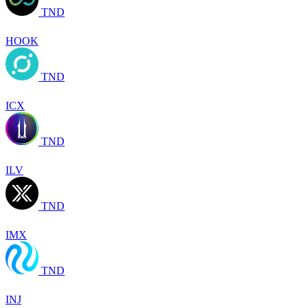
TND
HOOK
TND
ICX
TND
ILV
TND
IMX
TND
INJ