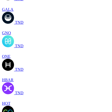
GALA
TND
GNO
TND
ONE
TND
HBAR
TND
HOT