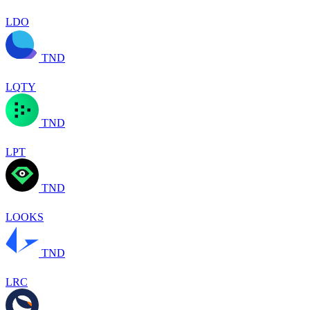
LDO
TND
LQTY
TND
LPT
TND
LOOKS
TND
LRC