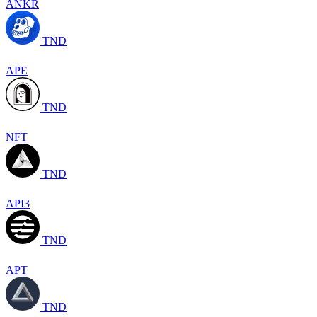
ANKR
TND
APE
TND
NFT
TND
API3
TND
APT
TND