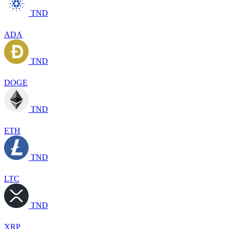
TND
ADA
TND
DOGE
TND
ETH
TND
LTC
TND
XRP