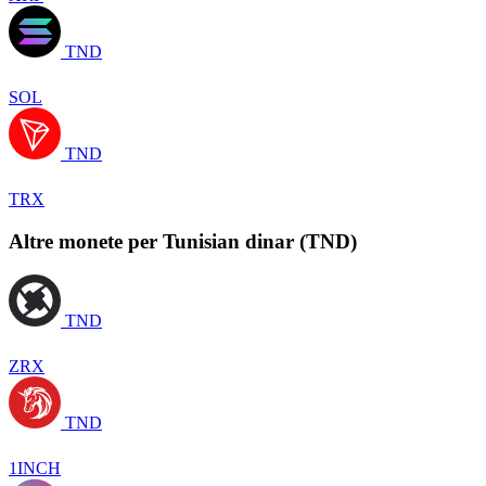
TND
SOL
TND
TRX
Altre monete per Tunisian dinar (TND)
TND
ZRX
TND
1INCH