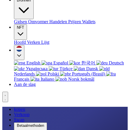
Bronnen
Gidsen
Omvormer
Handelen
Prijzen
Wallets
NFT
Hoofd
Verken
Lijst
English
Español
한국어
Deutsch
Українська
Türkçe
Dansk
Nederlands
Polski
Português (Brasil)
Français
Italiano
Norsk bokmål
Aan de slag
kopen
Verkoop
Swap
Betaalmethoden