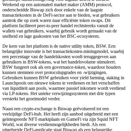
Werkend op een automated market maker (AMM) protocol,
onderscheidde Biswap zich door enkele van de laagste
transactiekosten in de DeFi-sector aan te bieden, wat gebruikers
aantrok die op zoek waren naar efficiënte token swaps. Dit
platform faciliteert peer-to-peer handel rechtstreeks vanuit de
wallets van gebruikers, waarbij gebruik wordt gemaakt van de
snelheid en lage gaskosten van het BSC-ecosysteem.
De kern van het platform is de native utility token, BSW. Een
belangrijke innovatie is het transactiekosten-miningmodel, waarbij
een percentage van de handelskosten wordt teruggegeven aan
gebruikers in BSW-tokens, wat het handelsvolume stimuleert.
BSW fungeert ook als een governance-token, waardoor houders
kunnen stemmen over protocolupgrades en -wijzigingen.
Gebruikers kunnen BSW gebruiken voor yield farming, staking in
Launchpools om nieuwe tokens te verdienen en het verschaffen
van liquiditeit aan pools, waarmee passief inkomen wordt verdiend
via LP-tokens. Het unieke verwijzingssysteem met drie typen
versterkt het groeimodel verder.
Naast een crypto-exchange is Biswap geëvolueerd tot een
veelzijdige DeFi-hub. Het heeft zijn aanbod uitgebreid met een
geïntegreerde NFT-marktplaats en GameFi via zijn Squid NFT
World, wat diverse verdienmogelijkheden biedt. Als een
uitgebreide DeFi-applicatie staat Biswap als een belangrijke