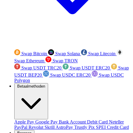
Swap Bitcoin
Swap Solana
Swap Litecoin
Swap Ethereum
Swap TRON
Swap USDT TRC20
Swap USDT ERC20
Swap
USDT BEP20
Swap USDC ERC20
Swap USDC
Polygon
Betaalmethoden
Apple Pay
Google Pay
Bank Account
Debit Card
Neteller
PayPal
Revolut
Skrill
AstroPay
Trustly
Pix
SPEI
Credit Card