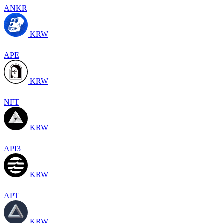
ANKR
KRW
APE
KRW
NFT
KRW
API3
KRW
APT
KRW