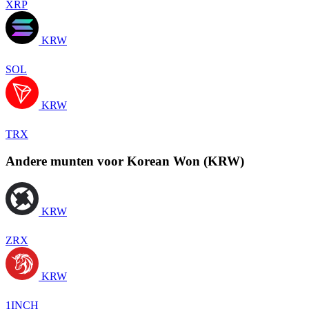
XRP
KRW
SOL
KRW
TRX
Andere munten voor Korean Won (KRW)
KRW
ZRX
KRW
1INCH