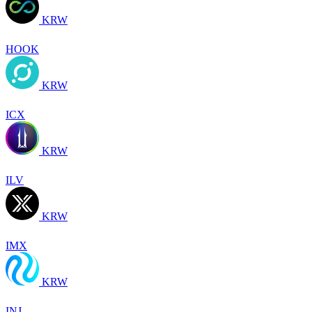
KRW
HOOK
KRW
ICX
KRW
ILV
KRW
IMX
KRW
INJ